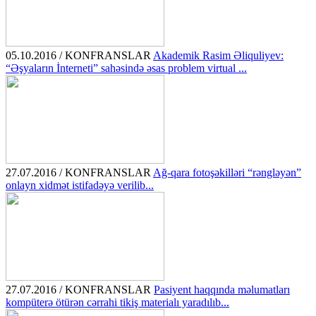
05.10.2016 / KONFRANSLAR
Akademik Rasim Əliquliyev:
“Əşyaların İnterneti” sahəsində əsas problem virtual ...
27.07.2016 / KONFRANSLAR
Ağ-qara fotoşəkilləri “rəngləyən”
onlayn xidmət istifadəyə verilib...
27.07.2016 / KONFRANSLAR
Pasiyent haqqında məlumatları
kompüterə ötürən cərrahi tikiş materialı yaradılıb...