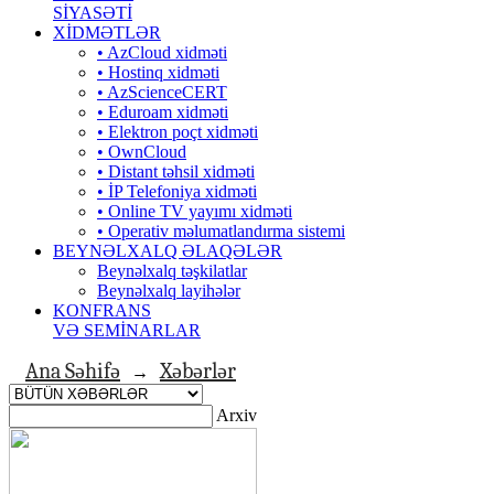
SİYASƏTİ
XİDMƏTLƏR
• AzCloud xidməti
• Hostinq xidməti
• AzScienceCERT
• Eduroam xidməti
• Elektron poçt xidməti
• OwnCloud
• Distant təhsil xidməti
• İP Telefoniya xidməti
• Оnline TV yayımı xidməti
• Operativ məlumatlandırma sistemi
BEYNƏLXALQ ƏLAQƏLƏR
Beynəlxalq təşkilatlar
Beynəlxalq layihələr
KONFRANS
VƏ SEMİNARLAR
Ana Səhifə
Xəbərlər
→
Arxiv