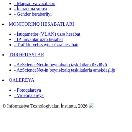
- Məqsəd və vəzifələri
- İdarəetmə şurası
- Gender bərabərliyi
MONITORINQ HESABATLARI
- İstiqamətlər (VLAN) üzrə hesabat
- IP-ünvanlar üzrə hesabat
- Trafikin veb-saytlar üzrə hesabatı
TƏRƏFDAŞLAR
- AzScienceNet-in beynəlxalq təşkilatlara üzvlüyü
- AzScienceNet-in beynəlxalq təşkilatlarla əməkdaşlığı
QALEREYA
- Fotoqalareya
- Videoqalareya
© İnformasiya Texnologiyaları İnstitutu, 2026