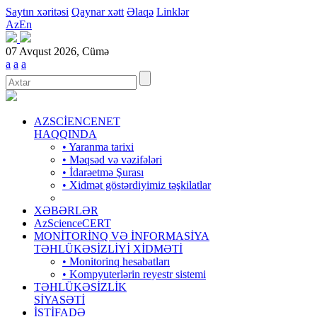
Saytın xəritəsi
Qaynar xətt
Əlaqə
Linklər
Az
En
07 Avqust 2026, Cümə
a
a
a
AZSCİENCENET
HAQQINDA
• Yaranma tarixi
• Məqsəd və vəzifələri
• İdarəetmə Şurası
• Xidmət göstərdiyimiz təşkilatlar
XƏBƏRLƏR
AzScienceCERT
MONİTORİNQ VƏ İNFORMASİYA
TƏHLÜKƏSİZLİYİ XİDMƏTİ
• Monitorinq hesabatları
• Kompyuterlərin reyestr sistemi
TƏHLÜKƏSİZLİK
SİYASƏTİ
İSTİFADƏ