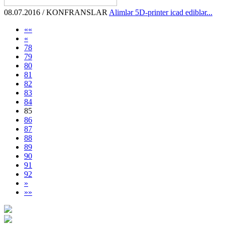
08.07.2016 / KONFRANSLAR
Alimlər 5D-printer icad ediblər...
««
«
78
79
80
81
82
83
84
85
86
87
88
89
90
91
92
»
»»