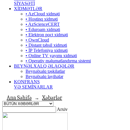
SİYASƏTİ
XİDMƏTLƏR
• AzCloud xidməti
• Hostinq xidməti
• AzScienceCERT
• Eduroam xidməti
• Elektron poçt xidməti
• OwnCloud
• Distant təhsil xidməti
• İP Telefoniya xidməti
• Оnline TV yayımı xidməti
• Operativ məlumatlandırma sistemi
BEYNƏLXALQ ƏLAQƏLƏR
Beynəlxalq təşkilatlar
Beynəlxalq layihələr
KONFRANS
VƏ SEMİNARLAR
Ana Səhifə
Xəbərlər
→
Arxiv