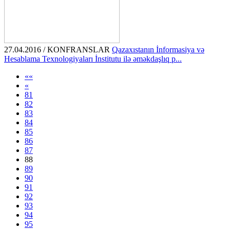
27.04.2016 / KONFRANSLAR
Qazaxıstanın İnformasiya və
Hesablama Texnologiyaları İnstitutu ilə əməkdaşlıq p...
««
«
81
82
83
84
85
86
87
88
89
90
91
92
93
94
95