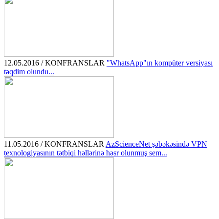
12.05.2016 / KONFRANSLAR
"WhatsApp"ın kompüter versiyası
təqdim olundu...
11.05.2016 / KONFRANSLAR
AzScienceNet şəbəkəsində VPN
texnologiyasının tətbiqi həllərinə həsr olunmuş sem...