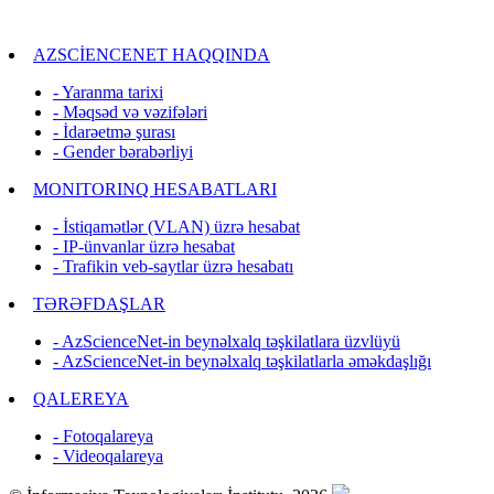
AZSCİENCENET HAQQINDA
- Yaranma tarixi
- Məqsəd və vəzifələri
- İdarəetmə şurası
- Gender bərabərliyi
MONITORINQ HESABATLARI
- İstiqamətlər (VLAN) üzrə hesabat
- IP-ünvanlar üzrə hesabat
- Trafikin veb-saytlar üzrə hesabatı
TƏRƏFDAŞLAR
- AzScienceNet-in beynəlxalq təşkilatlara üzvlüyü
- AzScienceNet-in beynəlxalq təşkilatlarla əməkdaşlığı
QALEREYA
- Fotoqalareya
- Videoqalareya