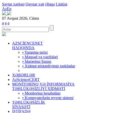
Saytın xəritəsi
Qaynar xətt
Əlaqə
Linklər
Az
En
07 Avqust 2026, Cümə
a
a
a
AZSCİENCENET
HAQQINDA
• Yaranma tarixi
• Məqsəd və vəzifələri
• İdarəetmə Şurası
• Xidmət göstərdiyimiz təşkilatlar
XƏBƏRLƏR
AzScienceCERT
MONİTORİNQ VƏ İNFORMASİYA
TƏHLÜKƏSİZLİYİ XİDMƏTİ
• Monitorinq hesabatları
• Kompyuterlərin reyestr sistemi
TƏHLÜKƏSİZLİK
SİYASƏTİ
İSTİFADƏ