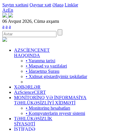
Saytın xəritəsi
Qaynar xətt
Əlaqə
Linklər
Az
En
06 Avqust 2026, Cümə axşamı
a
a
a
AZSCİENCENET
HAQQINDA
• Yaranma tarixi
• Məqsəd və vəzifələri
• İdarəetmə Şurası
• Xidmət göstərdiyimiz təşkilatlar
XƏBƏRLƏR
AzScienceCERT
MONİTORİNQ VƏ İNFORMASİYA
TƏHLÜKƏSİZLİYİ XİDMƏTİ
• Monitorinq hesabatları
• Kompyuterlərin reyestr sistemi
TƏHLÜKƏSİZLİK
SİYASƏTİ
İSTİFADƏ