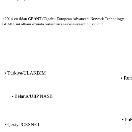
• 2014-cü ildən
GEANT
(Gigabit European Advanced Network Technology,
GEANT 44 ölkəni özündə birləşdirir
) Assosiasiyasınin üzvüdür.
• Türkiyə/ULAKBIM
• Ru
• Belarus/UIIP NASB
• Pol
• Çexiya/CESNET