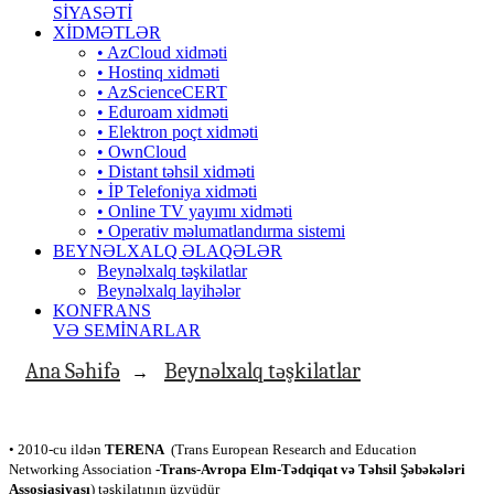
SİYASƏTİ
XİDMƏTLƏR
• AzCloud xidməti
• Hostinq xidməti
• AzScienceCERT
• Eduroam xidməti
• Elektron poçt xidməti
• OwnCloud
• Distant təhsil xidməti
• İP Telefoniya xidməti
• Оnline TV yayımı xidməti
• Operativ məlumatlandırma sistemi
BEYNƏLXALQ ƏLAQƏLƏR
Beynəlxalq təşkilatlar
Beynəlxalq layihələr
KONFRANS
VƏ SEMİNARLAR
Ana Səhifə
Beynəlxalq təşkilatlar
→
• 2010-cu ildən
TERENA
(Trans European Research and Education
Networking Association
-Trans-Avropa Elm-Tədqiqat və Təhsil Şəbəkələri
Assosiasiyası
) təşkilatının üzvüdür