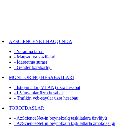
AZSCİENCENET HAQQINDA
- Yaranma tarixi
- Məqsəd və vəzifələri
- İdarəetmə şurası
- Gender bərabərliyi
MONITORINQ HESABATLARI
- İstiqamətlər (VLAN) üzrə hesabat
- IP-ünvanlar üzrə hesabat
- Trafikin veb-saytlar üzrə hesabatı
TƏRƏFDAŞLAR
- AzScienceNet-in beynəlxalq təşkilatlara üzvlüyü
- AzScienceNet-in beynəlxalq təşkilatlarla əməkdaşlığı