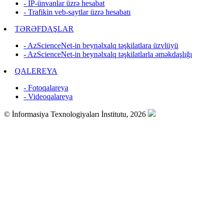
- IP-ünvanlar üzrə hesabat
- Trafikin veb-saytlar üzrə hesabatı
TƏRƏFDAŞLAR
- AzScienceNet-in beynəlxalq təşkilatlara üzvlüyü
- AzScienceNet-in beynəlxalq təşkilatlarla əməkdaşlığı
QALEREYA
- Fotoqalareya
- Videoqalareya
© İnformasiya Texnologiyaları İnstitutu, 2026