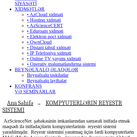
SİYASƏTİ
XİDMƏTLƏR
• AzCloud xidməti
• Hostinq xidməti
• AzScienceCERT
• Eduroam xidməti
• Elektron poçt xidməti
• OwnCloud
• Distant təhsil xidməti
• İP Telefoniya xidməti
• Оnline TV yayımı xidməti
• Operativ məlumatlandırma sistemi
BEYNƏLXALQ ƏLAQƏLƏR
Beynəlxalq təşkilatlar
Beynəlxalq layihələr
KONFRANS
VƏ SEMİNARLAR
Ana Səhifə
KOMPYUTERLƏRIN REYESTR
→
SISTEMI
AzScienceNet şəbəkəsinin imkanlarından səmərəli istifadə etmək
məqsədi ilə istifadəçilərin kompyuterlərinin reyestri sistemi
yaradılmışdır. Reyestr sistemini yaratmaq üçün fərdi kompyuterlərin