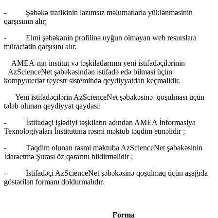
- Şəbəkə trafikinin lazımsız məlumatlarla yüklənməsinin
qarşısının alır;
- Elmi şəbəkənin profilinə uyğun olmayan web resurslara
müraciətin qarşısını alır.
AMEA-nın institut və təşkilatlarının yeni istifadəçilərinin
AzScienceNet şəbəkəsindən istifadə edə bilməsi üçün
kompyuterlər reyestr sistemində qeydiyyatdan keçməlidir.
Yeni istifadəçilərin AzScienceNet şəbəkəsinə qoşulması üçün
tələb olunan qeydiyyat qaydası:
- İstifadəçi işlədiyi təşkilatın adından AMEA İnformasiya
Texnologiyaları İnstitutuna rəsmi məktub təqdim etməlidir ;
- Təqdim olunan rəsmi məktuba AzScienceNet şəbəkəsinin
İdarəetmə Şurası öz qərarını bildirməlidir ;
- İstifadəçi AzScienceNet şəbəkəsinə qoşulmaq üçün aşağıda
göstərilən formanı doldurmalıdır.
Forma