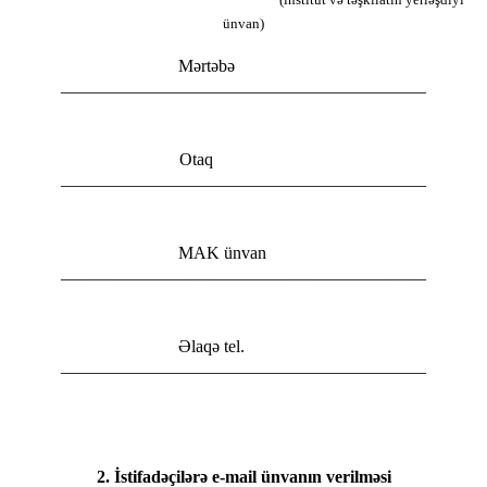
ünvan)
Mərtəbə
__________________________________________
Otaq
__________________________________________
MAK ünvan
__________________________________________
Əlaqə tel.
__________________________________________
2. İstifadəçilərə e-mail ünvanın verilməsi