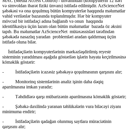
MAC (Media Access Control) - ünvanından (kompyuterin 12 hərf
və simvoldan ibarət fiziki ünvanı) istifadə edilmişdir. AzScienceNet
şəbəkəsi və ona qoşulmuş bütün kompyuterlər haqqında məlumatlar
vahid verilənlər bazasında toplanılmışdır. Hər bir kompyuter
mövcud bir istifadəçi adına bağlanıb və onun haqqında
identifikasiya üçün lazım olan bütün məlumatlar bazada öz əksini
tapıb. Bu məlumatlar AzScienceNet mütəxəssisləri tərəfindən
şəbəkədə nasazlıq yaradan problemləri aradan qaldırmaq üçün
istifadə oluna bilər.
İstifadəçilərin kompyuterlərinin mərkəzləşdirilmiş reyestr
sisteminin yaradılması aşağıda göstərilən işlərin həyata keçirilməsinə
köməklik göstərir:
- İstifadəçilərin icazəsiz şəbəkəyə qoşulmasının qarşısını alır;
- Monitorinq sistemlərinin analiz işinin daha dəqiq
aparılmasına imkan yaradır;
- Təhdidlərə qarşı mübarizənin aparılmasına köməklik göstərir;
- Şəbəkə daxilində yaranan təhlükələrin vura biləcəyi ziyanı
minimuma endirir;
- İstifadəçilərin qadağan olunmuş saytlara müraciətinin
qarşısını alır;