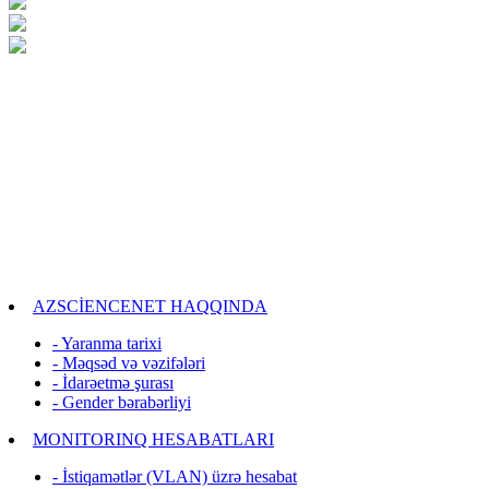
AZSCİENCENET HAQQINDA
- Yaranma tarixi
- Məqsəd və vəzifələri
- İdarəetmə şurası
- Gender bərabərliyi
MONITORINQ HESABATLARI
- İstiqamətlər (VLAN) üzrə hesabat