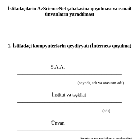
İstifadəçilərin AzScienceNet şəbəkəsinə qoşulması və e-mail
ünvanların yaradılması
1. İstifadəçi kompyuterlərin qeydiyyatı (İnternetə qoşulma)
S.A.A.
__________________________________________
(soyadı, adı və atasının adı)
İnstitut və təşkilat
__________________________________________
(adı)
Ünvan
__________________________________________
(institut və təşkilatın yerləşdiyi