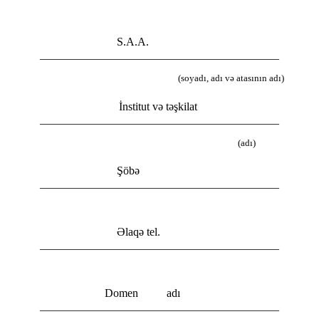
S.A.A.
__________________________________________
(soyadı, adı və atasının adı)
İnstitut və təşkilat
__________________________________________
(adı)
Şöbə
__________________________________________
Əlaqə tel.
__________________________________________
Domen adı
__________________________________________