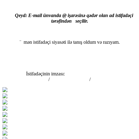
Qeyd: E-mail ünvanda @ işarəsinə qədər olan ad istifadəçi
tərəfindən seçilir.
¨ mən istifadəçi siyasəti ilə tanış oldum və razıyam.
İstifadəçinin imzası:
/ /