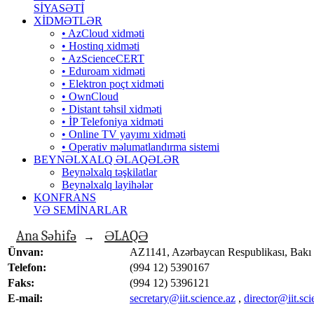
SİYASƏTİ
XİDMƏTLƏR
• AzCloud xidməti
• Hostinq xidməti
• AzScienceCERT
• Eduroam xidməti
• Elektron poçt xidməti
• OwnCloud
• Distant təhsil xidməti
• İP Telefoniya xidməti
• Оnline TV yayımı xidməti
• Operativ məlumatlandırma sistemi
BEYNƏLXALQ ƏLAQƏLƏR
Beynəlxalq təşkilatlar
Beynəlxalq layihələr
KONFRANS
VƏ SEMİNARLAR
Ana Səhifə
ƏLAQƏ
→
Ünvan:
AZ1141, Azərbaycan Respublikası, Bakı 
Telefon:
(994 12) 5390167
Faks:
(994 12) 5396121
E-mail:
secretary@iit.science.az
,
director@iit.sci