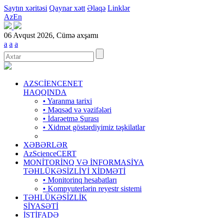
Saytın xəritəsi
Qaynar xətt
Əlaqə
Linklər
Az
En
06 Avqust 2026, Cümə axşamı
a
a
a
AZSCİENCENET
HAQQINDA
• Yaranma tarixi
• Məqsəd və vəzifələri
• İdarəetmə Şurası
• Xidmət göstərdiyimiz təşkilatlar
XƏBƏRLƏR
AzScienceCERT
MONİTORİNQ VƏ İNFORMASİYA
TƏHLÜKƏSİZLİYİ XİDMƏTİ
• Monitorinq hesabatları
• Kompyuterlərin reyestr sistemi
TƏHLÜKƏSİZLİK
SİYASƏTİ
İSTİFADƏ