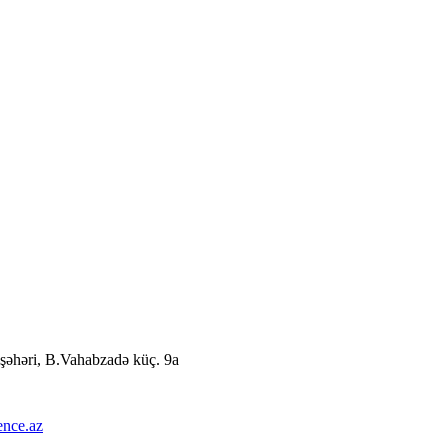
şəhəri, B.Vahabzadə küç. 9a
ence.az