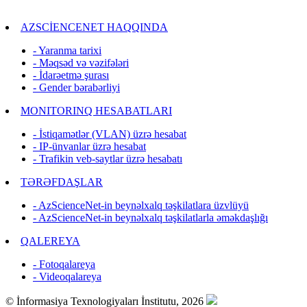
AZSCİENCENET HAQQINDA
- Yaranma tarixi
- Məqsəd və vəzifələri
- İdarəetmə şurası
- Gender bərabərliyi
MONITORINQ HESABATLARI
- İstiqamətlər (VLAN) üzrə hesabat
- IP-ünvanlar üzrə hesabat
- Trafikin veb-saytlar üzrə hesabatı
TƏRƏFDAŞLAR
- AzScienceNet-in beynəlxalq təşkilatlara üzvlüyü
- AzScienceNet-in beynəlxalq təşkilatlarla əməkdaşlığı
QALEREYA
- Fotoqalareya
- Videoqalareya
© İnformasiya Texnologiyaları İnstitutu, 2026