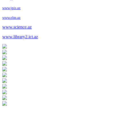
www.jpis.az
www.elm.az
www.science.az
www.library2.ict.az