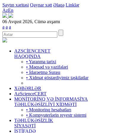
Saytın xəritəsi
Qaynar xətt
Əlaqə
Linklər
Az
En
06 Avqust 2026, Cümə axşamı
a
a
a
AZSCİENCENET
HAQQINDA
• Yaranma tarixi
• Məqsəd və vəzifələri
• İdarəetmə Şurası
• Xidmət göstərdiyimiz təşkilatlar
XƏBƏRLƏR
AzScienceCERT
MONİTORİNQ VƏ İNFORMASİYA
TƏHLÜKƏSİZLİYİ XİDMƏTİ
• Monitorinq hesabatları
• Kompyuterlərin reyestr sistemi
TƏHLÜKƏSİZLİK
SİYASƏTİ
İSTİFADƏ