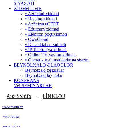
SİYASƏTİ
XİDMƏTLƏR
• AzCloud xidməti
• Hostinq xidməti
• AzScienceCERT
• Eduroam xidməti
• Elektron poçt xidməti
• OwnCloud
• Distant təhsil xidməti
• İP Telefoniya xidməti
• Оnline TV yayımı xidməti
• Operativ məlumatlandırma sistemi
BEYNƏLXALQ ƏLAQƏLƏR
Beynəlxalq təşkilatlar
Beynəlxalq layihələr
KONFRANS
VƏ SEMİNARLAR
Ana Səhifə
LİNKLƏR
→
www.rasim.az
www.ict.az
www.jpit.az