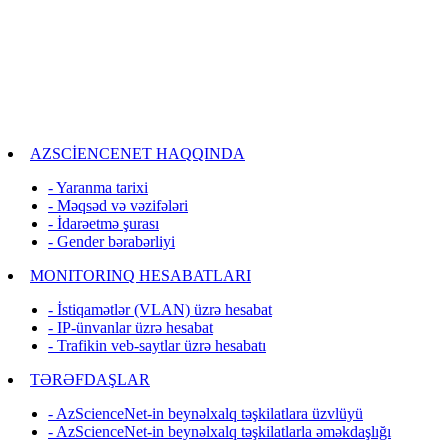
AZSCİENCENET HAQQINDA
- Yaranma tarixi
- Məqsəd və vəzifələri
- İdarəetmə şurası
- Gender bərabərliyi
MONITORINQ HESABATLARI
- İstiqamətlər (VLAN) üzrə hesabat
- IP-ünvanlar üzrə hesabat
- Trafikin veb-saytlar üzrə hesabatı
TƏRƏFDAŞLAR
- AzScienceNet-in beynəlxalq təşkilatlara üzvlüyü
- AzScienceNet-in beynəlxalq təşkilatlarla əməkdaşlığı