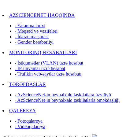
AZSCİENCENET HAQQINDA
- Yaranma tarixi
- Məqsəd və vəzifələri
- İdarəetmə şurası
- Gender bərabərliyi
MONITORINQ HESABATLARI
- İstiqamətlər (VLAN) üzrə hesabat
- IP-ünvanlar üzrə hesabat
- Trafikin veb-saytlar üzrə hesabatı
TƏRƏFDAŞLAR
- AzScienceNet-in beynəlxalq təşkilatlara üzvlüyü
- AzScienceNet-in beynəlxalq təşkilatlarla əməkdaşlığı
QALEREYA
- Fotoqalareya
- Videoqalareya