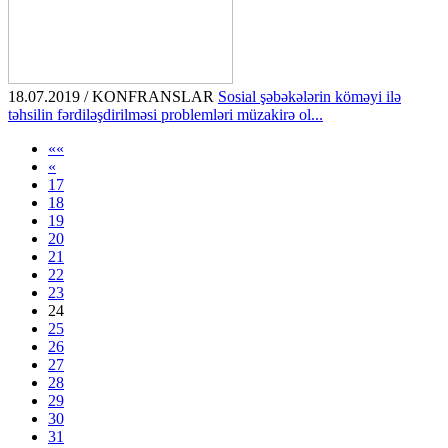
18.07.2019 / KONFRANSLAR
Sosial şəbəkələrin köməyi ilə
təhsilin fərdiləşdirilməsi problemləri müzakirə ol...
««
«
17
18
19
20
21
22
23
24
25
26
27
28
29
30
31