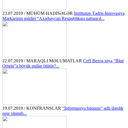
23.07.2019 / MÜHÜM HADİSƏLƏR
İnstitutun Tədris-İnnovasiya
Mərkəzinin müdiri “Azərbaycan Respublikası qabaqcıl...
22.07.2019 / MARAQLI MƏLUMATLAR
Ceff Bezos niyə “Blue
Origin”ə böyük pullar ötürür?...
19.07.2019 / KONFRANSLAR
“İnformasiya hüququ” adlı dərslik
nəşr olunub...