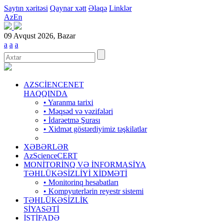
Saytın xəritəsi
Qaynar xətt
Əlaqə
Linklər
Az
En
09 Avqust 2026, Bazar
a
a
a
AZSCİENCENET
HAQQINDA
• Yaranma tarixi
• Məqsəd və vəzifələri
• İdarəetmə Şurası
• Xidmət göstərdiyimiz təşkilatlar
XƏBƏRLƏR
AzScienceCERT
MONİTORİNQ VƏ İNFORMASİYA
TƏHLÜKƏSİZLİYİ XİDMƏTİ
• Monitorinq hesabatları
• Kompyuterlərin reyestr sistemi
TƏHLÜKƏSİZLİK
SİYASƏTİ
İSTİFADƏ