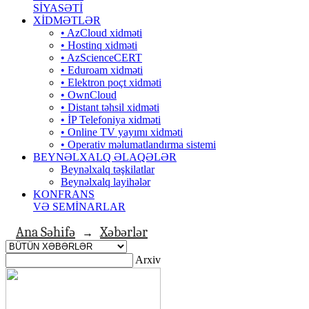
SİYASƏTİ
XİDMƏTLƏR
• AzCloud xidməti
• Hostinq xidməti
• AzScienceCERT
• Eduroam xidməti
• Elektron poçt xidməti
• OwnCloud
• Distant təhsil xidməti
• İP Telefoniya xidməti
• Оnline TV yayımı xidməti
• Operativ məlumatlandırma sistemi
BEYNƏLXALQ ƏLAQƏLƏR
Beynəlxalq təşkilatlar
Beynəlxalq layihələr
KONFRANS
VƏ SEMİNARLAR
Ana Səhifə
Xəbərlər
→
Arxiv