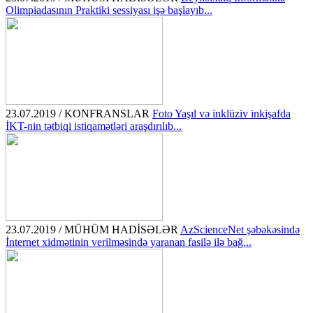
Olimpiadasının Praktiki sessiyası işə başlayıb...
23.07.2019 / KONFRANSLAR
Foto Yaşıl və inklüziv inkişafda
İKT-nin tətbiqi istiqamətləri araşdırılıb...
23.07.2019 / MÜHÜM HADİSƏLƏR
AzScienceNet şəbəkəsində
İnternet xidmətinin verilməsində yaranan fasilə ilə bağ...