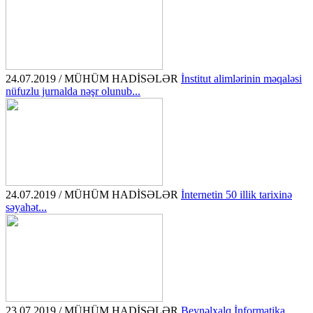
24.07.2019 / MÜHÜM HADİSƏLƏR
İnstitut alimlərinin məqaləsi
nüfuzlu jurnalda nəşr olunub...
24.07.2019 / MÜHÜM HADİSƏLƏR
İnternetin 50 illik tarixinə
səyahət...
23.07.2019 / MÜHÜM HADİSƏLƏR
Beynəlxalq İnformatika