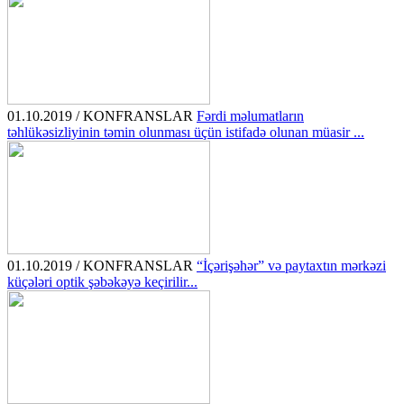
01.10.2019 / KONFRANSLAR
Fərdi məlumatların
təhlükəsizliyinin təmin olunması üçün istifadə olunan müasir ...
01.10.2019 / KONFRANSLAR
“İçərişəhər” və paytaxtın mərkəzi
küçələri optik şəbəkəyə keçirilir...