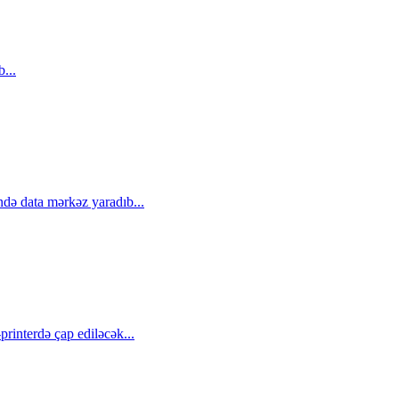
...
ndə data mərkəz yaradıb...
rinterdə çap ediləcək...