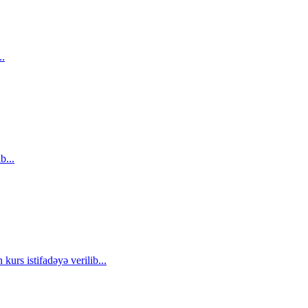
..
b...
 kurs istifadəyə verilib...