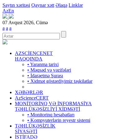
Saytın xəritəsi
Qaynar xətt
Əlaqə
Linklər
Az
En
07 Avqust 2026, Cümə
a
a
a
AZSCİENCENET
HAQQINDA
• Yaranma tarixi
• Məqsəd və vəzifələri
• İdarəetmə Şurası
• Xidmət göstərdiyimiz təşkilatlar
XƏBƏRLƏR
AzScienceCERT
MONİTORİNQ VƏ İNFORMASİYA
TƏHLÜKƏSİZLİYİ XİDMƏTİ
• Monitorinq hesabatları
• Kompyuterlərin reyestr sistemi
TƏHLÜKƏSİZLİK
SİYASƏTİ
İSTİFADƏ