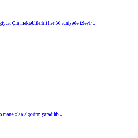
iyası Çin məktəblilərini hər 30 saniyədə izləyir...
ə mane olan alqoritm yaradılıb...