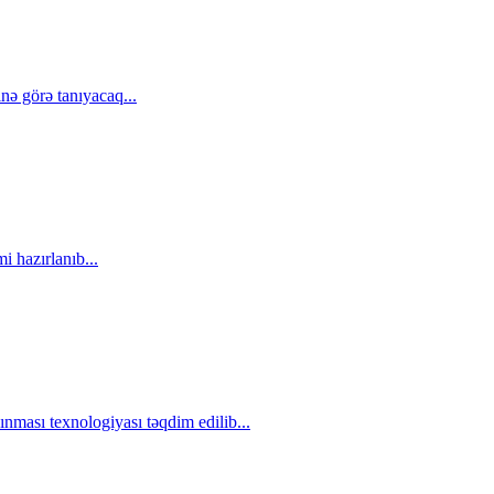
inə görə tanıyacaq...
i hazırlanıb...
ınması texnologiyası təqdim edilib...