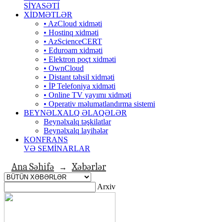
SİYASƏTİ
XİDMƏTLƏR
• AzCloud xidməti
• Hostinq xidməti
• AzScienceCERT
• Eduroam xidməti
• Elektron poçt xidməti
• OwnCloud
• Distant təhsil xidməti
• İP Telefoniya xidməti
• Оnline TV yayımı xidməti
• Operativ məlumatlandırma sistemi
BEYNƏLXALQ ƏLAQƏLƏR
Beynəlxalq təşkilatlar
Beynəlxalq layihələr
KONFRANS
VƏ SEMİNARLAR
Ana Səhifə
Xəbərlər
→
Arxiv