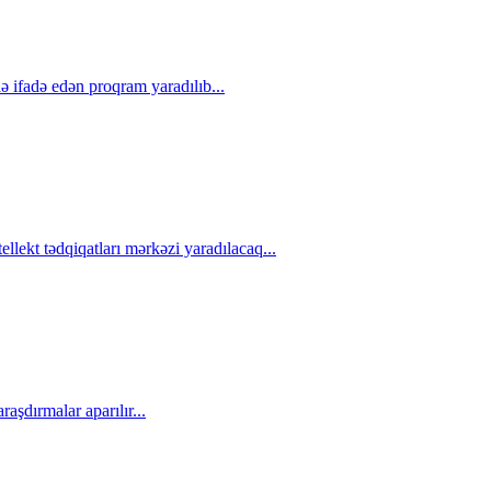
də ifadə edən proqram yaradılıb...
ellekt tədqiqatları mərkəzi yaradılacaq...
araşdırmalar aparılır...