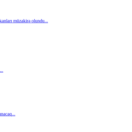
kanları müzakirə olundu...
..
unacaq...