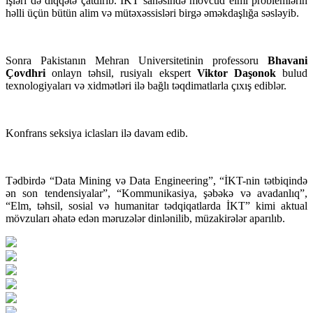
işləri də diqqətə çatdırıb. İKT sahəsində mövcud elmi problemlərin
həlli üçün bütün alim və mütəxəssisləri birgə əməkdaşlığa səsləyib.
Sonra Pakistanın Mehran Universitetinin professoru
Bhavani
Çovdhri
onlayn təhsil, rusiyalı ekspert
Viktor Daşonok
bulud
texnologiyaları və xidmətləri ilə bağlı təqdimatlarla çıxış ediblər.
Konfrans seksiya iclasları ilə davam edib.
Tədbirdə “Data Mining və Data Engineering”, “İKT-nin tətbiqində
ən son tendensiyalar”, “Kommunikasiya, şəbəkə və avadanlıq”,
“Elm, təhsil, sosial və humanitar tədqiqatlarda İKT” kimi aktual
mövzuları əhatə edən məruzələr dinlənilib, müzakirələr aparılıb.