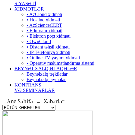
SİYASƏTİ
XİDMƏTLƏR
• AzCloud xidməti
• Hostinq xidməti
• AzScienceCERT
• Eduroam xidməti
• Elektron poçt xidməti
• OwnCloud
• Distant təhsil xidməti
• İP Telefoniya xidməti
• Оnline TV yayımı xidməti
• Operativ məlumatlandırma sistemi
BEYNƏLXALQ ƏLAQƏLƏR
Beynəlxalq təşkilatlar
Beynəlxalq layihələr
KONFRANS
VƏ SEMİNARLAR
Ana Səhifə
Xəbərlər
→