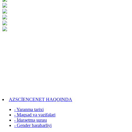
AZSCİENCENET HAQQINDA
- Yaranma tarixi
- Məqsəd və vəzifələri
- İdarəetmə şurası
- Gender bərabərliyi