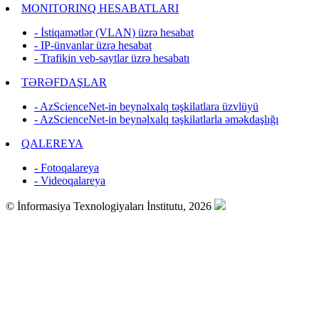
MONITORINQ HESABATLARI
- İstiqamətlər (VLAN) üzrə hesabat
- IP-ünvanlar üzrə hesabat
- Trafikin veb-saytlar üzrə hesabatı
TƏRƏFDAŞLAR
- AzScienceNet-in beynəlxalq təşkilatlara üzvlüyü
- AzScienceNet-in beynəlxalq təşkilatlarla əməkdaşlığı
QALEREYA
- Fotoqalareya
- Videoqalareya
© İnformasiya Texnologiyaları İnstitutu, 2026