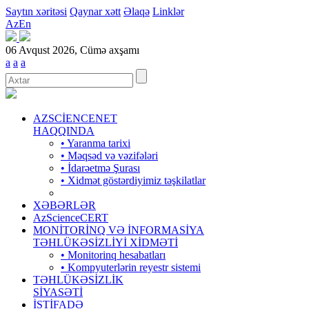
Saytın xəritəsi
Qaynar xətt
Əlaqə
Linklər
Az
En
06 Avqust 2026, Cümə axşamı
a
a
a
AZSCİENCENET
HAQQINDA
• Yaranma tarixi
• Məqsəd və vəzifələri
• İdarəetmə Şurası
• Xidmət göstərdiyimiz təşkilatlar
XƏBƏRLƏR
AzScienceCERT
MONİTORİNQ VƏ İNFORMASİYA
TƏHLÜKƏSİZLİYİ XİDMƏTİ
• Monitorinq hesabatları
• Kompyuterlərin reyestr sistemi
TƏHLÜKƏSİZLİK
SİYASƏTİ
İSTİFADƏ