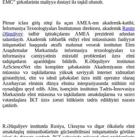
EMC” şirkətlərinin maliyyə dəstəyi ilə təşkil olunub.
Plenar iclası giriş nitqi ilə açan AMEA-nın akademik-katibi,
İnformasiya Texnologiyaları İnstitutunun direktoru, akademik
Rasim
Əliquliyev
tədbir iştirakçılarını AMEA prezidenti adından
salamlayıb. Akademik rəhbərlik etdiyi elmi müəssisənin fəaliyyət
istiqamətləri haqqında ətraflı məlumat verərək institutun Elmi
Araşdırmalar Mərkəzində informasiya texnologiyaları və
informasiya cəmiyyətinin müxtəlif problemləri üzrə elmi
tədqiqatların aparıldığını bildirib. R.Əliquliyev institutun
AzScienceNet elm kompüter şəbəkəsinin Akademiyanın elmi
müəssisə və təşkilatlarına yüksək səviyyəli internet xidmətləri
göstərdiyini, elm və təhsil şəbəkələri üzrə milli operator olaraq
Azərbaycan elminin dünya elminə inteqrasiyasında mühüm rol
oynadığını qeyd edib. Alim, həmçinin institutun Tədris-İnnovasiya
Mərkəzində elmi müəssisə və təşkilatların əməkdaşlarına və sıravi
vətəndaşlara İKT üzrə zəruri biliklərin tədris edildiyini nəzərə
çatdırıb.
R.Əliquliyev institutda Rusiya, Ukrayna və digər ölkələrlə elmi
əməkdaşlıq münasibətlərinin gücləndirilməsi istiqamətində görülən