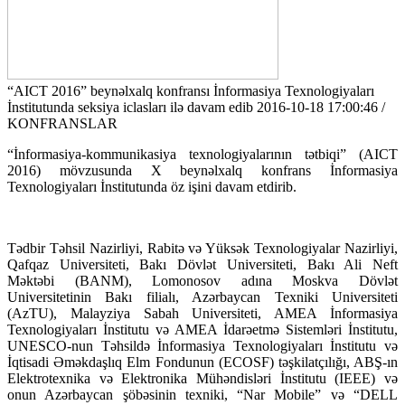
“AICT 2016” beynəlxalq konfransı İnformasiya Texnologiyaları
İnstitutunda seksiya iclasları ilə davam edib
2016-10-18 17:00:46 /
KONFRANSLAR
“İnformasiya-kommunikasiya texnologiyalarının tətbiqi” (AICT
2016) mövzusunda X beynəlxalq konfrans İnformasiya
Texnologiyaları İnstitutunda öz işini davam etdirib.
Tədbir Təhsil Nazirliyi, Rabitə və Yüksək Texnologiyalar Nazirliyi,
Qafqaz Universiteti, Bakı Dövlət Universiteti, Bakı Ali Neft
Məktəbi (BANM), Lomonosov adına Moskva Dövlət
Universitetinin Bakı filialı, Azərbaycan Texniki Universiteti
(AzTU), Malayziya Sabah Universiteti, AMEA İnformasiya
Texnologiyaları İnstitutu və AMEA İdarəetmə Sistemləri İnstitutu,
UNESCO-nun Təhsildə İnformasiya Texnologiyaları İnstitutu və
İqtisadi Əməkdaşlıq Elm Fondunun (ECOSF) təşkilatçılığı, ABŞ-ın
Elektrotexnika və Elektronika Mühəndisləri İnstitutu (IEEE) və
onun Azərbaycan şöbəsinin texniki, “Nar Mobile” və “DELL