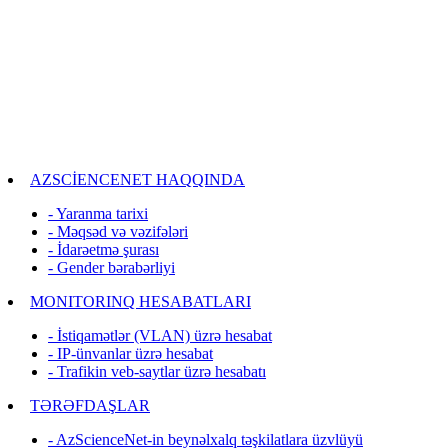
AZSCİENCENET HAQQINDA
- Yaranma tarixi
- Məqsəd və vəzifələri
- İdarəetmə şurası
- Gender bərabərliyi
MONITORINQ HESABATLARI
- İstiqamətlər (VLAN) üzrə hesabat
- IP-ünvanlar üzrə hesabat
- Trafikin veb-saytlar üzrə hesabatı
TƏRƏFDAŞLAR
- AzScienceNet-in beynəlxalq təşkilatlara üzvlüyü