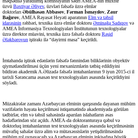
məqsədilə yaradılmış komissiyanın sədri AMEA-nın müxbir
üzvü
Bəxtiyar Əliyev
, üzvləri fəlsəfə üzrə elmlər
doktorları
Əbülhəsən Abbasov
,
Fərman İsmayılov
,
Zaur
Bağırov
, AMEA Rəyasət Heyəti aparatının
Elm və təhsil
idarəsinin
rəhbəri, texnika üzrə elmlər doktoru
Əminağa Sadıqov
və
AMEA İnformasiya Texnologiyaları İnstitutunun texnologiyalar
üzrə direktor müavini, texnika üzrə fəlsəfə doktoru
Rəşid
Ələkbərovun
iştirakı ilə “dəyirmi masa” keçirildi.
İmtahanda iştirak edənlərin fəlsəfə fənnindən biliklərinin obyektiv
qiymətləndirilməsi üçün yeni mexanizmlərin tətbiq edildiyini
bildirən akademik A.Əlizadə fəlsəfə imtahanlarının 9 iyun 2015-ci il
tarixli Sərəncama əsasən test texnologiyaları əsasında keçirildiyini
söylədi.
Müzakirələr zamanı Azərbaycan elminin qarşısında dayanan mühüm
vəzifələrin həyata keçirilməsi istiqamətində akademiyada görülən
tədbirlər, elm və təhsil sahəsində aparılan islahatların əsas
hədəflərindən söz açıldı. AMEA-da doktoranturaya qəbul və
doktorluq imtahanlarının test texnologiyaları əsasında keçirilməsinin
müvafiq sahələr üzrə alim və mütəxəssislərin yetişdirilməsində
mühüm rol oynayacağı və Azərbaycan elminin inkişafına böyük