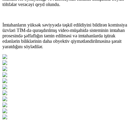
töhfələr verəcəyi qeyd olundu.
İmtahanların yüksək səviyyədə təşkil edildiyini bildirən komissiya
üzvləri TİM-də quraşdırılmış video-müşahidə sisteminin imtahan
prosesində şəffaflığın təmin edilməsi və imtahanlarda iştirak
edənlərin biliklərinin daha obyektiv qiymətləndirilməsinə şərait
yaratdığını söylədilər.