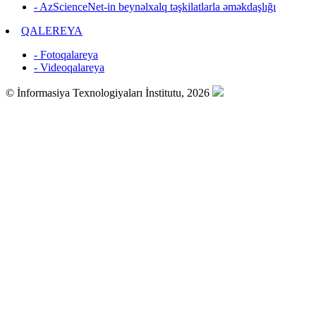
- AzScienceNet-in beynəlxalq təşkilatlarla əməkdaşlığı
QALEREYA
- Fotoqalareya
- Videoqalareya
© İnformasiya Texnologiyaları İnstitutu, 2026