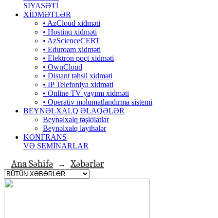
SİYASƏTİ
XİDMƏTLƏR
• AzCloud xidməti
• Hostinq xidməti
• AzScienceCERT
• Eduroam xidməti
• Elektron poçt xidməti
• OwnCloud
• Distant təhsil xidməti
• İP Telefoniya xidməti
• Оnline TV yayımı xidməti
• Operativ məlumatlandırma sistemi
BEYNƏLXALQ ƏLAQƏLƏR
Beynəlxalq təşkilatlar
Beynəlxalq layihələr
KONFRANS
VƏ SEMİNARLAR
Ana Səhifə
Xəbərlər
→