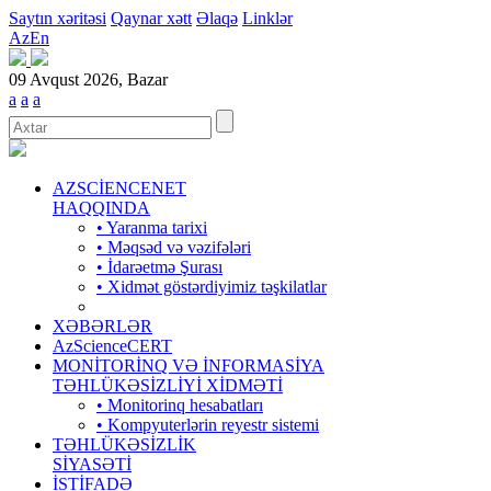
Saytın xəritəsi
Qaynar xətt
Əlaqə
Linklər
Az
En
09 Avqust 2026, Bazar
a
a
a
AZSCİENCENET
HAQQINDA
• Yaranma tarixi
• Məqsəd və vəzifələri
• İdarəetmə Şurası
• Xidmət göstərdiyimiz təşkilatlar
XƏBƏRLƏR
AzScienceCERT
MONİTORİNQ VƏ İNFORMASİYA
TƏHLÜKƏSİZLİYİ XİDMƏTİ
• Monitorinq hesabatları
• Kompyuterlərin reyestr sistemi
TƏHLÜKƏSİZLİK
SİYASƏTİ
İSTİFADƏ