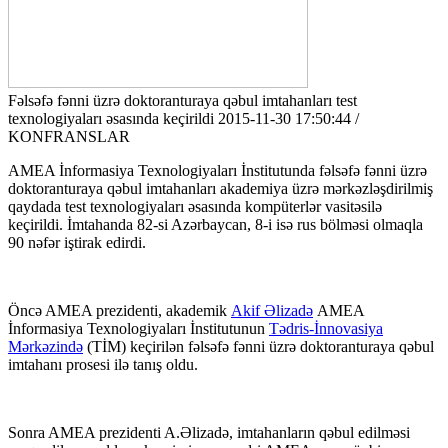
Fəlsəfə fənni üzrə doktoranturaya qəbul imtahanları test
texnologiyaları əsasında keçirildi
2015-11-30 17:50:44 /
KONFRANSLAR
AMEA İnformasiya Texnologiyaları İnstitutunda fəlsəfə fənni üzrə
doktoranturaya qəbul imtahanları akademiya üzrə mərkəzləşdirilmiş
qaydada test texnologiyaları əsasında kompüterlər vasitəsilə
keçirildi. İmtahanda 82-si Azərbaycan, 8-i isə rus bölməsi olmaqla
90 nəfər iştirak edirdi.
Öncə AMEA prezidenti, akademik
Akif Əlizadə
AMEA
İnformasiya Texnologiyaları İnstitutunun
Tədris-İnnovasiya
Mərkəzində
(TİM) keçirilən fəlsəfə fənni üzrə doktoranturaya qəbul
imtahanı prosesi ilə tanış oldu.
Sonra AMEA prezidenti A.Əlizadə, imtahanların qəbul edilməsi