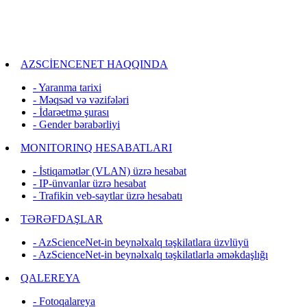
AZSCİENCENET HAQQINDA
- Yaranma tarixi
- Məqsəd və vəzifələri
- İdarəetmə şurası
- Gender bərabərliyi
MONITORINQ HESABATLARI
- İstiqamətlər (VLAN) üzrə hesabat
- IP-ünvanlar üzrə hesabat
- Trafikin veb-saytlar üzrə hesabatı
TƏRƏFDAŞLAR
- AzScienceNet-in beynəlxalq təşkilatlara üzvlüyü
- AzScienceNet-in beynəlxalq təşkilatlarla əməkdaşlığı
QALEREYA
- Fotoqalareya