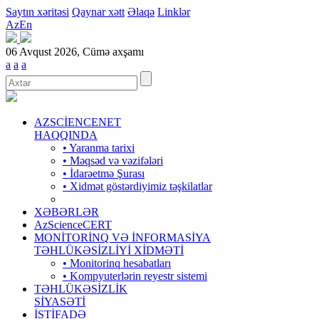
Saytın xəritəsi
Qaynar xətt
Əlaqə
Linklər
Az
En
06 Avqust 2026, Cümə axşamı
a
a
a
AZSCİENCENET
HAQQINDA
• Yaranma tarixi
• Məqsəd və vəzifələri
• İdarəetmə Şurası
• Xidmət göstərdiyimiz təşkilatlar
XƏBƏRLƏR
AzScienceCERT
MONİTORİNQ VƏ İNFORMASİYA
TƏHLÜKƏSİZLİYİ XİDMƏTİ
• Monitorinq hesabatları
• Kompyuterlərin reyestr sistemi
TƏHLÜKƏSİZLİK
SİYASƏTİ
İSTİFADƏ