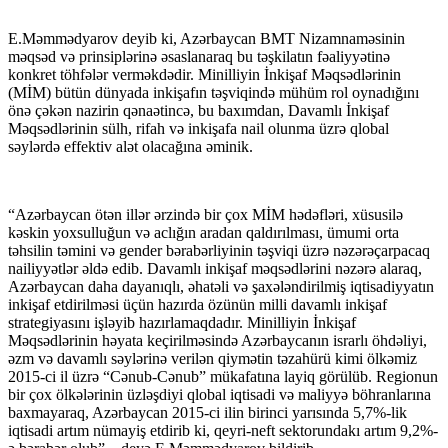
E.Məmmədyarov deyib ki, Azərbaycan BMT Nizamnaməsinin
məqsəd və prinsiplərinə əsaslanaraq bu təşkilatın fəaliyyətinə
konkret töhfələr verməkdədir. Minilliyin İnkişaf Məqsədlərinin
(MİM) bütün dünyada inkişafın təşviqində mühüm rol oynadığını
önə çəkən nazirin qənaətincə, bu baxımdan, Davamlı İnkişaf
Məqsədlərinin sülh, rifah və inkişafa nail olunma üzrə qlobal
səylərdə effektiv alət olacağına əminik.
“Azərbaycan ötən illər ərzində bir çox MİM hədəfləri, xüsusilə
kəskin yoxsulluğun və aclığın aradan qaldırılması, ümumi orta
təhsilin təmini və gender bərabərliyinin təşviqi üzrə nəzərəçarpacaq
nailiyyətlər əldə edib. Davamlı inkişaf məqsədlərini nəzərə alaraq,
Azərbaycan daha dayanıqlı, əhatəli və şaxələndirilmiş iqtisadiyyatın
inkişaf etdirilməsi üçün hazırda özünün milli davamlı inkişaf
strategiyasını işləyib hazırlamaqdadır. Minilliyin İnkişaf
Məqsədlərinin həyata keçirilməsində Azərbaycanın israrlı öhdəliyi,
əzm və davamlı səylərinə verilən qiymətin təzahürü kimi ölkəmiz
2015-ci il üzrə “Cənub-Cənub” mükafatına layiq görülüb. Regionun
bir çox ölkələrinin üzləşdiyi qlobal iqtisadi və maliyyə böhranlarına
baxmayaraq, Azərbaycan 2015-ci ilin birinci yarısında 5,7%-lik
iqtisadi artım nümayiş etdirib ki, qeyri-neft sektorundakı artım 9,2%-