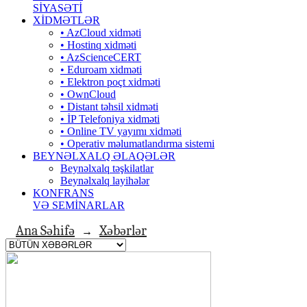
SİYASƏTİ
XİDMƏTLƏR
• AzCloud xidməti
• Hostinq xidməti
• AzScienceCERT
• Eduroam xidməti
• Elektron poçt xidməti
• OwnCloud
• Distant təhsil xidməti
• İP Telefoniya xidməti
• Оnline TV yayımı xidməti
• Operativ məlumatlandırma sistemi
BEYNƏLXALQ ƏLAQƏLƏR
Beynəlxalq təşkilatlar
Beynəlxalq layihələr
KONFRANS
VƏ SEMİNARLAR
Ana Səhifə
Xəbərlər
→