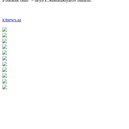
ə bərabər olub” – deyə E.Məmmədyarov bildirib.
ictnews.az