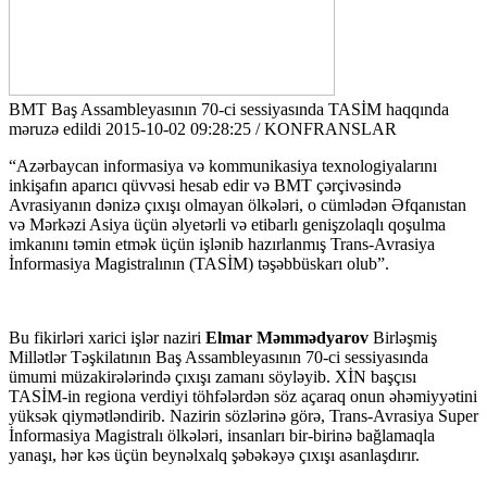
BMT Baş Assambleyasının 70-ci sessiyasında TASİM haqqında
məruzə edildi
2015-10-02 09:28:25 / KONFRANSLAR
“Azərbaycan informasiya və kommunikasiya texnologiyalarını
inkişafın aparıcı qüvvəsi hesab edir və BMT çərçivəsində
Avrasiyanın dənizə çıxışı olmayan ölkələri, o cümlədən Əfqanıstan
və Mərkəzi Asiya üçün əlyetərli və etibarlı genişzolaqlı qoşulma
imkanını təmin etmək üçün işlənib hazırlanmış Trans-Avrasiya
İnformasiya Magistralının (TASİM) təşəbbüskarı olub”.
Bu fikirləri xarici işlər naziri
Elmar Məmmədyarov
Birləşmiş
Millətlər Təşkilatının Baş Assambleyasının 70-ci sessiyasında
ümumi müzakirələrində çıxışı zamanı söyləyib. XİN başçısı
TASİM-in regiona verdiyi töhfələrdən söz açaraq onun əhəmiyyətini
yüksək qiymətləndirib. Nazirin sözlərinə görə, Trans-Avrasiya Super
İnformasiya Magistralı ölkələri, insanları bir-birinə bağlamaqla
yanaşı, hər kəs üçün beynəlxalq şəbəkəyə çıxışı asanlaşdırır.