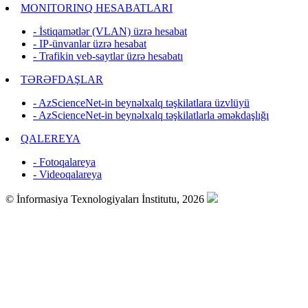
MONITORINQ HESABATLARI
- İstiqamətlər (VLAN) üzrə hesabat
- IP-ünvanlar üzrə hesabat
- Trafikin veb-saytlar üzrə hesabatı
TƏRƏFDAŞLAR
- AzScienceNet-in beynəlxalq təşkilatlara üzvlüyü
- AzScienceNet-in beynəlxalq təşkilatlarla əməkdaşlığı
QALEREYA
- Fotoqalareya
- Videoqalareya
© İnformasiya Texnologiyaları İnstitutu, 2026