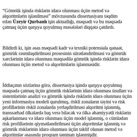
“Gömrük işində risklərin idarə olunması üçün metod və
alqoritmlərin işlənilməsi” mövzusunda dissertasiyanı təqdim
edən
Üzeyir Qurbanlı
işin aktuallığı, məqsədi və bu məqsədə
çatmaq üçün qarşıya qoyulmuş məsələləri diqqətə çatdırdı.
Bildirdi ki, işin əsas məqsədi kadr və texniki potensiala qənaət,
gömrük rəsmiləşdirilməsi prosesinin sürətləndirilməsi və gömrük
xərclərinin idarə olunması məqsədilə gömrük işində risklərin idarə
olunması üçün metod və alqoritmlərin işlənməsidir.
İddiaçının sözlərinə görə, dissertasiya işində qarşıya qoyulmuş
məqsədə çatmaq üçün gömrük risklərinin idarə olunması üsulları və
sistemlərinin analizi və gömrük işində risklərin idarə olunması üçün
yeni informasiya modeli qurulmuş, riskli zonaların təyini və risk
profillərinin riskli zonalarda yerləşdirilməsi alqoritmi işlənmiş,
transsərhəd ölkələrdə baş verə biləcək və ölkə əhəmiyyətli risklərin
aşkarlanması və idarə olunması üçün model işlənmiş, o cümlədən
risk profillərinin qiymətləndirilməsi üçün alqoritmlər işlənmiş və
gömrük risklərinin idarə olunması üçün təklif olunan metod və
alqoritmlər əsasında proqram təminatı işlənmişdir.