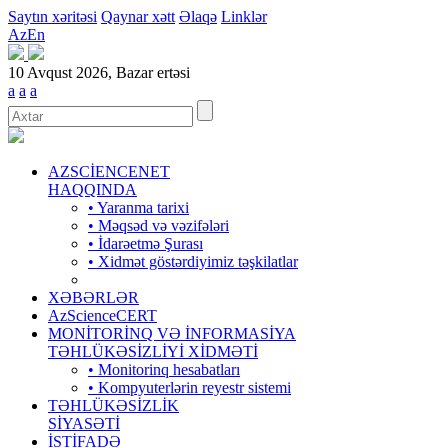
Saytın xəritəsi
Qaynar xətt
Əlaqə
Linklər
Az
En
10 Avqust 2026, Bazar ertəsi
a
a
a
AZSCİENCENET
HAQQINDA
• Yaranma tarixi
• Məqsəd və vəzifələri
• İdarəetmə Şurası
• Xidmət göstərdiyimiz təşkilatlar
XƏBƏRLƏR
AzScienceCERT
MONİTORİNQ VƏ İNFORMASİYA
TƏHLÜKƏSİZLİYİ XİDMƏTİ
• Monitorinq hesabatları
• Kompyuterlərin reyestr sistemi
TƏHLÜKƏSİZLİK
SİYASƏTİ
İSTİFADƏ