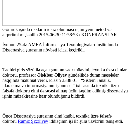
Gömrük işində risklərin idarə olunması üçün yeni metod və
alqoritmlər işlənilib
2015-06-30 11:58:53 / KONFRANSLAR
İyunun 25-də AMEA İnformasiya Texnologiyaları İnstitutunda
Dissertasiya şurasının növbəti iclası keçirildi.
Tədbiri giriş sözü ilə açan şuranın sədr müavini, texnika üzrə elmlər
doktoru, professor
Ələkbər Əliyev
gündəlikdə duran məsələlər
haqqında məlumat verdi, iclasın 3338.01 - “Sistemli analiz,
idarəetmə və informasiyanın işlənməsi” ixtisasında texnika üzrə
fəlsəfə doktoru elmi dərəcəsi almaq üçün təqdim edilmiş dissertasiya
işinin müzakirəsinə həsr olunduğunu bildirdi.
Öncə Dissertasiya şurasının elmi katibi, texnika üzrə fəlsəfə
doktoru
Ramiz Şıxəliyev
iddiaçının işi ilə şura üzvlərini tanış etdi.