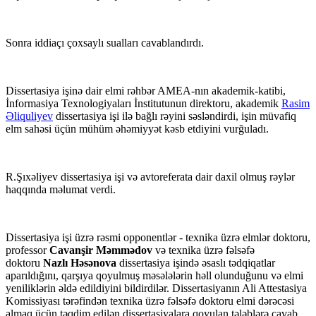
Sonra iddiaçı çoxsaylı sualları cavablandırdı.
Dissertasiya işinə dair elmi rəhbər AMEA-nın akademik-katibi,
İnformasiya Texnologiyaları İnstitutunun direktoru, akademik
Rasim
Əliquliyev
dissertasiya işi ilə bağlı rəyini səsləndirdi, işin müvafiq
elm sahəsi üçün mühüm əhəmiyyət kəsb etdiyini vurğuladı.
R.Şıxəliyev dissertasiya işi və avtoreferata dair daxil olmuş rəylər
haqqında məlumat verdi.
Dissertasiya işi üzrə rəsmi opponentlər­­ - texnika üzrə elmlər doktoru,
professor
Cavanşir Məmmədov
və texnika üzrə fəlsəfə
doktoru
Nazlı Həsənova
dissertasiya işində əsaslı tədqiqatlar
aparıldığını, qarşıya qoyulmuş məsələlərin həll olunduğunu və elmi
yeniliklərin əldə edildiyini bildirdilər. Dissertasiyanın Ali Attestasiya
Komissiyası tərəfindən texnika üzrə fəlsəfə doktoru elmi dərəcəsi
almaq üçün təqdim edilən dissertasiyalara qoyulan tələblərə cavab