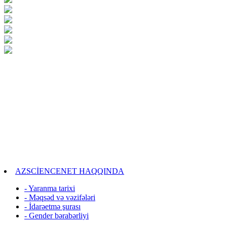
AZSCİENCENET HAQQINDA
- Yaranma tarixi
- Məqsəd və vəzifələri
- İdarəetmə şurası
- Gender bərabərliyi