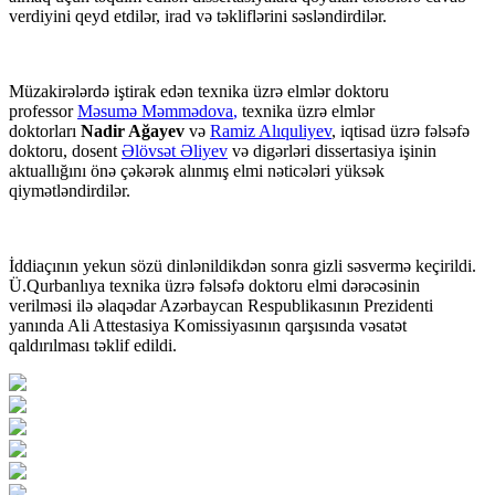
verdiyini qeyd etdilər, irad və təkliflərini səsləndirdilər.
Müzakirələrdə iştirak edən texnika üzrə elmlər doktoru
professor
Məsumə Məmmədova
,
texnika üzrə elmlər
doktorları
Nadir Ağayev
və
Ramiz Alıquliyev
, iqtisad üzrə fəlsəfə
doktoru, dosent
Əlövsət Əliyev
və digərləri dissertasiya işinin
aktuallığını önə çəkərək alınmış elmi nəticələri yüksək
qiymətləndirdilər.
İddiaçının yekun sözü dinlənildikdən sonra gizli səsvermə keçirildi.
Ü.Qurbanlıya texnika üzrə fəlsəfə doktoru elmi dərəcəsinin
verilməsi ilə əlaqədar Azərbaycan Respublikasının Prezidenti
yanında Ali Attestasiya Komissiyasının qarşısında vəsatət
qaldırılması təklif edildi.