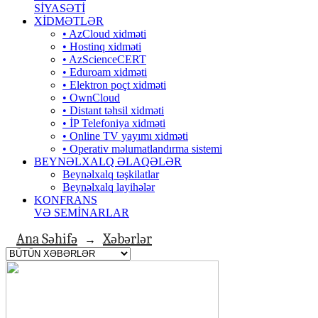
SİYASƏTİ
XİDMƏTLƏR
• AzCloud xidməti
• Hostinq xidməti
• AzScienceCERT
• Eduroam xidməti
• Elektron poçt xidməti
• OwnCloud
• Distant təhsil xidməti
• İP Telefoniya xidməti
• Оnline TV yayımı xidməti
• Operativ məlumatlandırma sistemi
BEYNƏLXALQ ƏLAQƏLƏR
Beynəlxalq təşkilatlar
Beynəlxalq layihələr
KONFRANS
VƏ SEMİNARLAR
Ana Səhifə
Xəbərlər
→