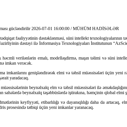
ması gücləndirilir
2026-07-01 16:00:00 / MÜHÜM HADİSƏLƏR
dqiqat fəaliyyətinin dəstəklənməsi, süni intellekt texnologiyalarının tət
l Nazirliyinin dəstəyi ilə İnformasiya Texnologiyaları İnstitutunun “Az
ük həcmli verilənlərin emalı, modelləşdirmə, maşın təlimi və süni intell
inə imkan verəcək.
 imkanlarını genişləndirərək elmi və təhsil müəssisələri üçün yeni rəq
şərait yaradacaq.
l müəssisələrinin beynəlxalq elm və təhsil müəssisələri ilə əməkdaşlığını
olan sahələrdə beynəlxalq təşəbbüslərdə iştirakına, həmçinin qlobal elm
ətlərinin keyfiyyəti, etibarlılığı və dayanıqlılığı daha da artacaq, el
ədris prosesində tətbiqi üçün yeni imkanlar yaranacaq.