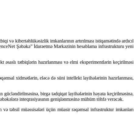
biqi və kibertəhlükəsizlik imkanlarının artırılması istiqamətində ardıcıl
ScienceNet Şəbəkə” İdarəetmə Mərkəzinin hesablama infrastrukturu yeni
ekt əsaslı tətbiqlərin hazırlanması və elmi eksperimentlərin keçirilməsi
əmsal xidmətlərin, eləcə də süni intellekt layihələrinin hazırlanması,
n gücləndirilməsinə, birgə tədqiqat layihələrinin həyata keçirilməsinə,
i şəbəkələrə inteqrasiyasının genişlənməsinə mühüm töhfə verəcək.
m və təhsil müəssisələri üçün müasir rəqəmsal infrastruktur imkanları