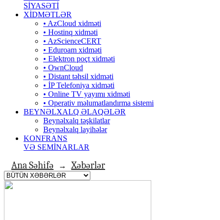
SİYASƏTİ
XİDMƏTLƏR
• AzCloud xidməti
• Hostinq xidməti
• AzScienceCERT
• Eduroam xidməti
• Elektron poçt xidməti
• OwnCloud
• Distant təhsil xidməti
• İP Telefoniya xidməti
• Оnline TV yayımı xidməti
• Operativ məlumatlandırma sistemi
BEYNƏLXALQ ƏLAQƏLƏR
Beynəlxalq təşkilatlar
Beynəlxalq layihələr
KONFRANS
VƏ SEMİNARLAR
Ana Səhifə
Xəbərlər
→