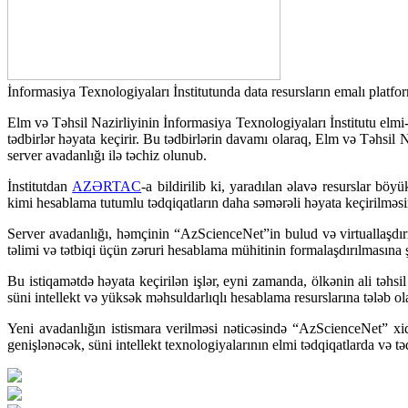
İnformasiya Texnologiyaları İnstitutunda data resursların emalı platfor
Elm və Təhsil Nazirliyinin İnformasiya Texnologiyaları İnstitutu elmi-tə
tədbirlər həyata keçirir. Bu tədbirlərin davamı olaraq, Elm və Təhsi
server avadanlığı ilə təchiz olunub.
İnstitutdan
AZƏRTAC
-a bildirilib ki, yaradılan əlavə resurslar böy
kimi hesablama tutumlu tədqiqatların daha səmərəli həyata keçirilməs
Server avadanlığı, həmçinin “AzScienceNet”in bulud və virtuallaşdırma
təlimi və tətbiqi üçün zəruri hesablama mühitinin formalaşdırılmasına 
Bu istiqamətdə həyata keçirilən işlər, eyni zamanda, ölkənin ali təhsi
süni intellekt və yüksək məhsuldarlıqlı hesablama resurslarına tələb 
Yeni avadanlığın istismara verilməsi nəticəsində “AzScienceNet” xidm
genişlənəcək, süni intellekt texnologiyalarının elmi tədqiqatlarda və t