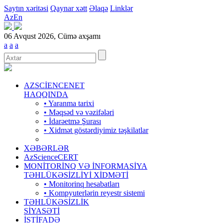
Saytın xəritəsi
Qaynar xətt
Əlaqə
Linklər
Az
En
06 Avqust 2026, Cümə axşamı
a
a
a
AZSCİENCENET
HAQQINDA
• Yaranma tarixi
• Məqsəd və vəzifələri
• İdarəetmə Şurası
• Xidmət göstərdiyimiz təşkilatlar
XƏBƏRLƏR
AzScienceCERT
MONİTORİNQ VƏ İNFORMASİYA
TƏHLÜKƏSİZLİYİ XİDMƏTİ
• Monitorinq hesabatları
• Kompyuterlərin reyestr sistemi
TƏHLÜKƏSİZLİK
SİYASƏTİ
İSTİFADƏ