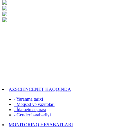
AZSCİENCENET HAQQINDA
- Yaranma tarixi
- Məqsəd və vəzifələri
- İdarəetmə şurası
- Gender bərabərliyi
MONITORINQ HESABATLARI