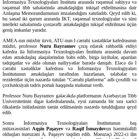
İnformasiya Texnologiyaları İnstitutu arasında rəqəmsal səhiyyə və
rəqəmsal tibb sahələrində əməkdaşlığın inkişaf etdirilməsinə dair
Anlaşma Memorandumunun imzalandığını xatırladıb. Qeyd edib ki,
bu sənəd iki qurum arasında İKT, rəqəmsal texnologiyalar və süni
intellekt sahələrində çoxtərəfli əməkdaşlığın inkişaf etdirilməsi üçün
geniş imkanlar yaradır.
AMEA-nın müxbir üzvü, ATU-nun I cərrahi xəstəliklər kafedrasının
müdiri, professor
Nuru Bayramov
çıxış edərək rəhbərlik etdiyi
kafedra ilə İnformasiya Texnologiyaları İnstitutu arasında davam
edən əməkdaşlıq əlaqələrindən bəhs edib, birgə layihələr, aparılan
tədqiqatlar və əldə olunan nailiyyətlər barədə danışıb. Eləcə də I
cərrahi xəstəliklər kafedrası və İnformasiya Texnologiyaları
İnstitutunun əməkdaşları tərəfindən hazırlanan, tələbələr və
rezidentlər üçün nəzərdə tutulan “Cərrahi platforma” adlı çoxdilli və
çoxfunksiyalı tədris portalı haqqında məlumat verib.
Professor Nuru Bayramov gələcəkdə platformanın Azərbaycan Tibb
Universitetinin digər kafedralarında, eyni zamanda bir sıra xarici
ölkələrdə istifadəsinin təmin edilməsinin nəzərdə tutulduğunu qeyd
edib.
Sonra İnformasiya Texnologiyaları İnstitutunun baş
mütəxəssisləri
Aqşin Paşayev
və
Raqif İsmayılov
un həmmüəllifi
olduqları məruzəni A. Paşayev təqdim edib. Məruzəçi 2022-ci ilin