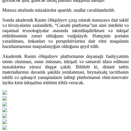
görüləcək işlər, gələcək tətbiq planları haqqında danışıb.
Məruzə ətrafında müzakirələr aparılıb, suallar cavablandırılıb.
Sonda akademik Rasim Əliquliyev çıxış edərək məruzəyə dair təklif
və tövsiyələrini səsləndirib, “Cərrahi platforma”nın süni intellekt və
rəqəmsal texnologiyalar əsasında təkmilləşdirilməsi və inkişaf
etdirilməsinin zəruri olduğunu vurğulayıb. Həmçinin portalın
yaradılması, imkanları və perspektivlərinə dair elmi məqalənin
hazırlanmasının məqsədəuyğun olduğunu qeyd edib.
Akademik Rasim Əliquliyev platformanın dayanıqlı fəaliyyətinin
təmin olunması, onun istismarı, inkişafı və səmərəli idarə edilməsi
məsələlərinə xüsusi diqqət çəkib. Bildirib ki, distant tədris
materiallarının davamlı şəkildə yenilənməsi, beynəlxalq təcrübənin
təhlili və qabaqcıl yanaşmaların tətbiqi platformanın elmi-innovativ
layihə kimi inkişafına mühüm töhfə verəcək.