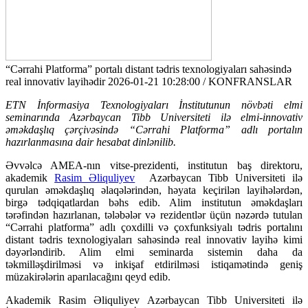
“Cərrahi Platforma” portalı distant tədris texnologiyaları sahəsində
real innovativ layihədir
2026-01-21 10:28:00 / KONFRANSLAR
ETN İnformasiya Texnologiyaları İnstitutunun növbəti elmi
seminarında
Azərbaycan Tibb Universiteti ilə elmi-innovativ
əməkdaşlıq çərçivəsində “Cərrahi Platforma” adlı portalın
hazırlanmasına dair hesabat dinlənilib.
Əvvəlcə AMEA-nın vitse-prezidenti, institutun baş direktoru,
akademik
Rasim Əliquliyev
Azərbaycan Tibb Universiteti ilə
qurulan əməkdaşlıq əlaqələrindən, həyata keçirilən layihələrdən,
birgə tədqiqatlardan bəhs edib. Alim institutun əməkdaşları
tərəfindən hazırlanan, tələbələr və rezidentlər üçün nəzərdə tutulan
“Cərrahi platforma” adlı çoxdilli və çoxfunksiyalı tədris portalını
distant tədris texnologiyaları sahəsində real innovativ layihə kimi
dəyərləndirib. Alim elmi seminarda sistemin daha da
təkmilləşdirilməsi və inkişaf etdirilməsi istiqamətində geniş
müzakirələrin aparılacağını qeyd edib.
Akademik Rasim Əliquliyev Azərbaycan Tibb Universiteti ilə