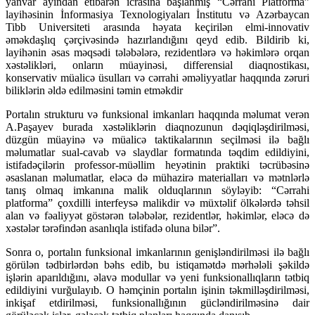
yanvar ayından etibarən icrasına başlanmış “Cərrahi Platforma”
layihəsinin İnformasiya Texnologiyaları İnstitutu və Azərbaycan
Tibb Universiteti arasında həyata keçirilən elmi-innovativ
əməkdaşlıq çərçivəsində hazırlandığını qeyd edib. Bildirib ki,
layihənin əsas məqsədi tələbələrə, rezidentlərə və həkimlərə orqan
xəstəlikləri, onların müayinəsi, differensial diaqnostikası,
konservativ müalicə üsulları və cərrahi əməliyyatlar haqqında zəruri
biliklərin əldə edilməsini təmin etməkdir
Portalın strukturu və funksional imkanları haqqında məlumat verən
A.Paşayev burada xəstəliklərin diaqnozunun dəqiqləşdirilməsi,
düzgün müayinə və müalicə taktikalarının seçilməsi ilə bağlı
məlumatlar sual-cavab və slaydlar formatında təqdim edildiyini,
istifadəçilərin professor-müəllim heyətinin praktiki təcrübəsinə
əsaslanan məlumatlar, eləcə də mühazirə materialları və mətnlərlə
tanış olmaq imkanına malik olduqlarının söyləyib: “Cərrahi
platforma” çoxdilli interfeysə malikdir və müxtəlif ölkələrdə təhsil
alan və fəaliyyət göstərən tələbələr, rezidentlər, həkimlər, eləcə də
xəstələr tərəfindən asanlıqla istifadə oluna bilər”.
Sonra o, portalın funksional imkanlarının genişləndirilməsi ilə bağlı
görülən tədbirlərdən bəhs edib, bu istiqamətdə mərhələli şəkildə
işlərin aparıldığını, əlavə modullar və yeni funksionallıqların tətbiq
edildiyini vurğulayıb. O həmçinin portalın işinin təkmilləşdirilməsi,
inkişaf etdirilməsi, funksionallığının gücləndirilməsinə dair