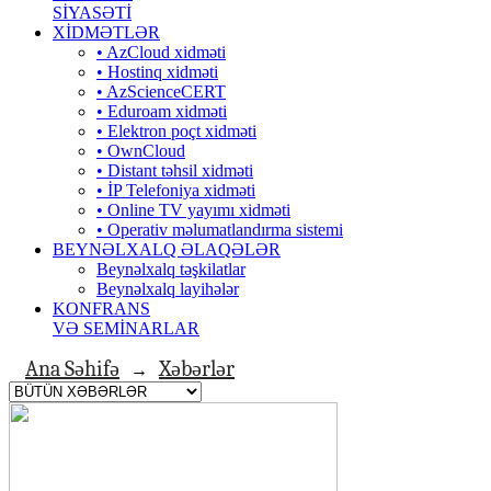
SİYASƏTİ
XİDMƏTLƏR
• AzCloud xidməti
• Hostinq xidməti
• AzScienceCERT
• Eduroam xidməti
• Elektron poçt xidməti
• OwnCloud
• Distant təhsil xidməti
• İP Telefoniya xidməti
• Оnline TV yayımı xidməti
• Operativ məlumatlandırma sistemi
BEYNƏLXALQ ƏLAQƏLƏR
Beynəlxalq təşkilatlar
Beynəlxalq layihələr
KONFRANS
VƏ SEMİNARLAR
Ana Səhifə
Xəbərlər
→