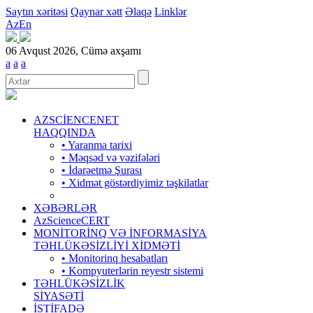
Saytın xəritəsi
Qaynar xətt
Əlaqə
Linklər
Az
En
06 Avqust 2026, Cümə axşamı
a
a
a
AZSCİENCENET
HAQQINDA
• Yaranma tarixi
• Məqsəd və vəzifələri
• İdarəetmə Şurası
• Xidmət göstərdiyimiz təşkilatlar
XƏBƏRLƏR
AzScienceCERT
MONİTORİNQ VƏ İNFORMASİYA
TƏHLÜKƏSİZLİYİ XİDMƏTİ
• Monitorinq hesabatları
• Kompyuterlərin reyestr sistemi
TƏHLÜKƏSİZLİK
SİYASƏTİ
İSTİFADƏ