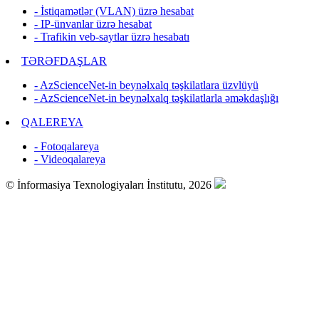
- İstiqamətlər (VLAN) üzrə hesabat
- IP-ünvanlar üzrə hesabat
- Trafikin veb-saytlar üzrə hesabatı
TƏRƏFDAŞLAR
- AzScienceNet-in beynəlxalq təşkilatlara üzvlüyü
- AzScienceNet-in beynəlxalq təşkilatlarla əməkdaşlığı
QALEREYA
- Fotoqalareya
- Videoqalareya
© İnformasiya Texnologiyaları İnstitutu, 2026