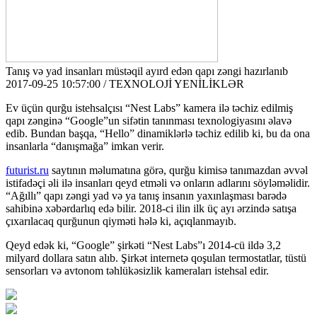
Tanış və yad insanları müstəqil ayırd edən qapı zəngi hazırlanıb
2017-09-25 10:57:00 / TEXNOLOJİ YENİLİKLƏR
Ev üçün qurğu istehsalçısı “Nest Labs” kamera ilə təchiz edilmiş
qapı zənginə “Google”un sifətin tanınması texnologiyasını əlavə
edib. Bundan başqa, “Hello” dinamiklərlə təchiz edilib ki, bu da ona
insanlarla “danışmağa” imkan verir.
futurist.ru
saytının məlumatına görə, qurğu kimisə tanımazdan əvvəl
istifadəçi əli ilə insanları qeyd etməli və onların adlarını söyləməlidir.
“Ağıllı” qapı zəngi yad və ya tanış insanın yaxınlaşması barədə
sahibinə xəbərdarlıq edə bilir. 2018-ci ilin ilk üç ayı ərzində satışa
çıxarılacaq qurğunun qiyməti hələ ki, açıqlanmayıb.
Qeyd edək ki, “Google” şirkəti “Nest Labs”ı 2014-cü ildə 3,2
milyard dollara satın alıb. Şirkət internetə qoşulan termostatlar, tüstü
sensorları və avtonom təhlükəsizlik kameraları istehsal edir.