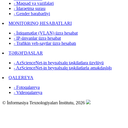
- Məqsəd və vəzifələri
- İdarəetmə şurası
- Gender bərabərliyi
MONITORINQ HESABATLARI
- İstiqamətlər (VLAN) üzrə hesabat
- IP-ünvanlar üzrə hesabat
- Trafikin veb-saytlar üzrə hesabatı
TƏRƏFDAŞLAR
- AzScienceNet-in beynəlxalq təşkilatlara üzvlüyü
- AzScienceNet-in beynəlxalq təşkilatlarla əməkdaşlığı
QALEREYA
- Fotoqalareya
- Videoqalareya
© İnformasiya Texnologiyaları İnstitutu, 2026