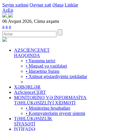
Saytın xəritəsi
Qaynar xətt
Əlaqə
Linklər
Az
En
06 Avqust 2026, Cümə axşamı
a
a
a
AZSCİENCENET
HAQQINDA
• Yaranma tarixi
• Məqsəd və vəzifələri
• İdarəetmə Şurası
• Xidmət göstərdiyimiz təşkilatlar
XƏBƏRLƏR
AzScienceCERT
MONİTORİNQ VƏ İNFORMASİYA
TƏHLÜKƏSİZLİYİ XİDMƏTİ
• Monitorinq hesabatları
• Kompyuterlərin reyestr sistemi
TƏHLÜKƏSİZLİK
SİYASƏTİ
İSTİFADƏ