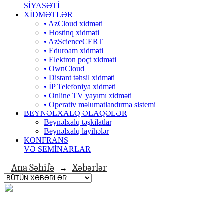
SİYASƏTİ
XİDMƏTLƏR
• AzCloud xidməti
• Hostinq xidməti
• AzScienceCERT
• Eduroam xidməti
• Elektron poçt xidməti
• OwnCloud
• Distant təhsil xidməti
• İP Telefoniya xidməti
• Оnline TV yayımı xidməti
• Operativ məlumatlandırma sistemi
BEYNƏLXALQ ƏLAQƏLƏR
Beynəlxalq təşkilatlar
Beynəlxalq layihələr
KONFRANS
VƏ SEMİNARLAR
Ana Səhifə
Xəbərlər
→