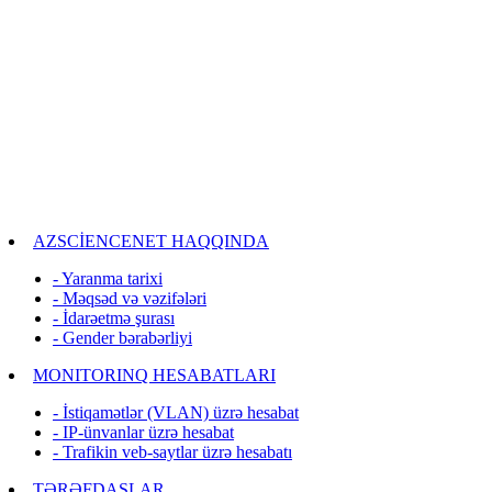
AZSCİENCENET HAQQINDA
- Yaranma tarixi
- Məqsəd və vəzifələri
- İdarəetmə şurası
- Gender bərabərliyi
MONITORINQ HESABATLARI
- İstiqamətlər (VLAN) üzrə hesabat
- IP-ünvanlar üzrə hesabat
- Trafikin veb-saytlar üzrə hesabatı
TƏRƏFDAŞLAR