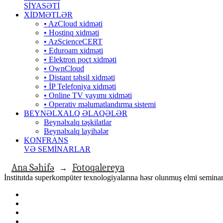
SİYASƏTİ
XİDMƏTLƏR
• AzCloud xidməti
• Hostinq xidməti
• AzScienceCERT
• Eduroam xidməti
• Elektron poçt xidməti
• OwnCloud
• Distant təhsil xidməti
• İP Telefoniya xidməti
• Оnline TV yayımı xidməti
• Operativ məlumatlandırma sistemi
BEYNƏLXALQ ƏLAQƏLƏR
Beynəlxalq təşkilatlar
Beynəlxalq layihələr
KONFRANS
VƏ SEMİNARLAR
Ana Səhifə
Fotoqalereya
→
İnstitutda superkompüter texnologiyalarına həsr olunmuş elmi seminar