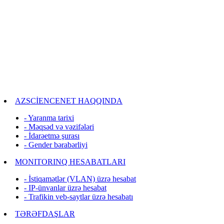
AZSCİENCENET HAQQINDA
- Yaranma tarixi
- Məqsəd və vəzifələri
- İdarəetmə şurası
- Gender bərabərliyi
MONITORINQ HESABATLARI
- İstiqamətlər (VLAN) üzrə hesabat
- IP-ünvanlar üzrə hesabat
- Trafikin veb-saytlar üzrə hesabatı
TƏRƏFDAŞLAR