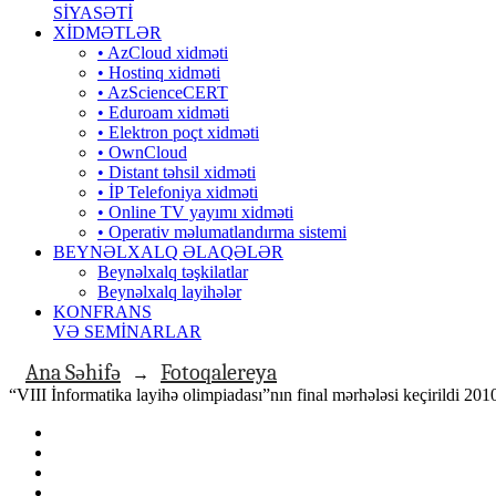
SİYASƏTİ
XİDMƏTLƏR
• AzCloud xidməti
• Hostinq xidməti
• AzScienceCERT
• Eduroam xidməti
• Elektron poçt xidməti
• OwnCloud
• Distant təhsil xidməti
• İP Telefoniya xidməti
• Оnline TV yayımı xidməti
• Operativ məlumatlandırma sistemi
BEYNƏLXALQ ƏLAQƏLƏR
Beynəlxalq təşkilatlar
Beynəlxalq layihələr
KONFRANS
VƏ SEMİNARLAR
Ana Səhifə
Fotoqalereya
→
“VIII İnformatika layihə olimpiadası”nın final mərhələsi keçirildi 20