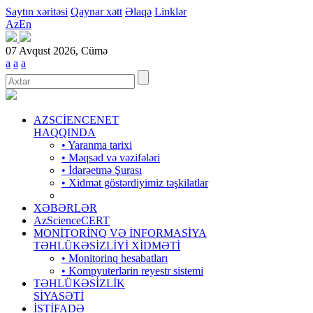
Saytın xəritəsi
Qaynar xətt
Əlaqə
Linklər
Az
En
07 Avqust 2026, Cümə
a
a
a
AZSCİENCENET
HAQQINDA
• Yaranma tarixi
• Məqsəd və vəzifələri
• İdarəetmə Şurası
• Xidmət göstərdiyimiz təşkilatlar
XƏBƏRLƏR
AzScienceCERT
MONİTORİNQ VƏ İNFORMASİYA
TƏHLÜKƏSİZLİYİ XİDMƏTİ
• Monitorinq hesabatları
• Kompyuterlərin reyestr sistemi
TƏHLÜKƏSİZLİK
SİYASƏTİ
İSTİFADƏ