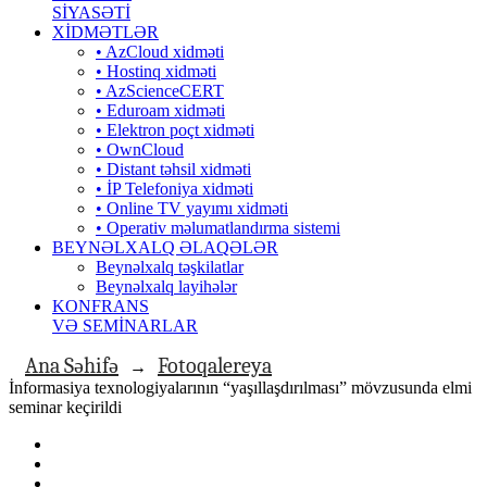
SİYASƏTİ
XİDMƏTLƏR
• AzCloud xidməti
• Hostinq xidməti
• AzScienceCERT
• Eduroam xidməti
• Elektron poçt xidməti
• OwnCloud
• Distant təhsil xidməti
• İP Telefoniya xidməti
• Оnline TV yayımı xidməti
• Operativ məlumatlandırma sistemi
BEYNƏLXALQ ƏLAQƏLƏR
Beynəlxalq təşkilatlar
Beynəlxalq layihələr
KONFRANS
VƏ SEMİNARLAR
Ana Səhifə
Fotoqalereya
→
İnformasiya texnologiyalarının “yaşıllaşdırılması” mövzusunda elmi
seminar keçirildi