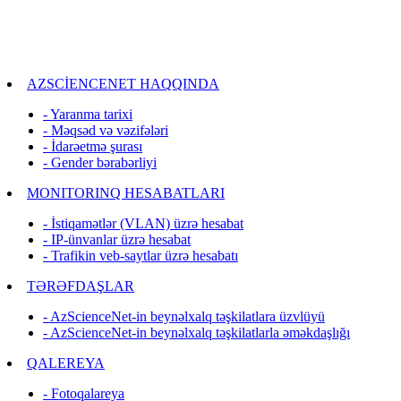
AZSCİENCENET HAQQINDA
- Yaranma tarixi
- Məqsəd və vəzifələri
- İdarəetmə şurası
- Gender bərabərliyi
MONITORINQ HESABATLARI
- İstiqamətlər (VLAN) üzrə hesabat
- IP-ünvanlar üzrə hesabat
- Trafikin veb-saytlar üzrə hesabatı
TƏRƏFDAŞLAR
- AzScienceNet-in beynəlxalq təşkilatlara üzvlüyü
- AzScienceNet-in beynəlxalq təşkilatlarla əməkdaşlığı
QALEREYA
- Fotoqalareya