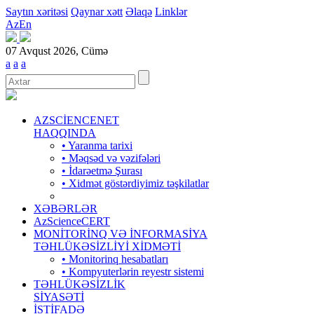
Saytın xəritəsi
Qaynar xətt
Əlaqə
Linklər
Az
En
07 Avqust 2026, Cümə
a
a
a
AZSCİENCENET
HAQQINDA
• Yaranma tarixi
• Məqsəd və vəzifələri
• İdarəetmə Şurası
• Xidmət göstərdiyimiz təşkilatlar
XƏBƏRLƏR
AzScienceCERT
MONİTORİNQ VƏ İNFORMASİYA
TƏHLÜKƏSİZLİYİ XİDMƏTİ
• Monitorinq hesabatları
• Kompyuterlərin reyestr sistemi
TƏHLÜKƏSİZLİK
SİYASƏTİ
İSTİFADƏ