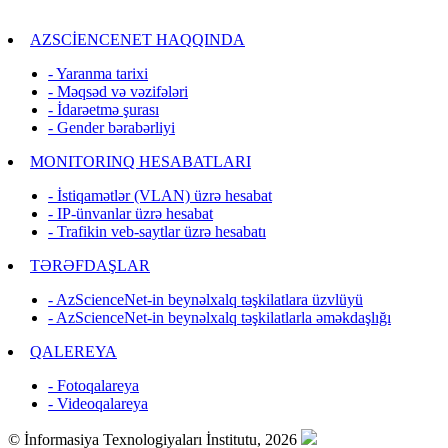
AZSCİENCENET HAQQINDA
- Yaranma tarixi
- Məqsəd və vəzifələri
- İdarəetmə şurası
- Gender bərabərliyi
MONITORINQ HESABATLARI
- İstiqamətlər (VLAN) üzrə hesabat
- IP-ünvanlar üzrə hesabat
- Trafikin veb-saytlar üzrə hesabatı
TƏRƏFDAŞLAR
- AzScienceNet-in beynəlxalq təşkilatlara üzvlüyü
- AzScienceNet-in beynəlxalq təşkilatlarla əməkdaşlığı
QALEREYA
- Fotoqalareya
- Videoqalareya
© İnformasiya Texnologiyaları İnstitutu, 2026