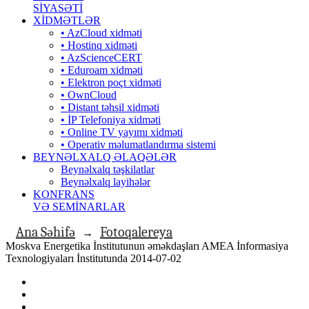
SİYASƏTİ
XİDMƏTLƏR
• AzCloud xidməti
• Hostinq xidməti
• AzScienceCERT
• Eduroam xidməti
• Elektron poçt xidməti
• OwnCloud
• Distant təhsil xidməti
• İP Telefoniya xidməti
• Оnline TV yayımı xidməti
• Operativ məlumatlandırma sistemi
BEYNƏLXALQ ƏLAQƏLƏR
Beynəlxalq təşkilatlar
Beynəlxalq layihələr
KONFRANS
VƏ SEMİNARLAR
Ana Səhifə
Fotoqalereya
→
Moskva Energetika İnstitutunun əməkdaşları AMEA İnformasiya
Texnologiyaları İnstitutunda 2014-07-02