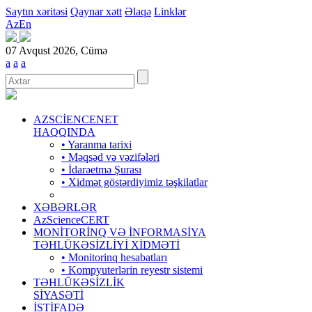
Saytın xəritəsi
Qaynar xətt
Əlaqə
Linklər
Az
En
07 Avqust 2026, Cümə
a
a
a
AZSCİENCENET
HAQQINDA
• Yaranma tarixi
• Məqsəd və vəzifələri
• İdarəetmə Şurası
• Xidmət göstərdiyimiz təşkilatlar
XƏBƏRLƏR
AzScienceCERT
MONİTORİNQ VƏ İNFORMASİYA
TƏHLÜKƏSİZLİYİ XİDMƏTİ
• Monitorinq hesabatları
• Kompyuterlərin reyestr sistemi
TƏHLÜKƏSİZLİK
SİYASƏTİ
İSTİFADƏ