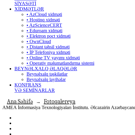
SİYASƏTİ
XİDMƏTLƏR
• AzCloud xidməti
• Hostinq xidməti
• AzScienceCERT
• Eduroam xidməti
• Elektron poçt xidməti
• OwnCloud
• Distant təhsil xidməti
• İP Telefoniya xidməti
• Оnline TV yayımı xidməti
• Operativ məlumatlandırma sistemi
BEYNƏLXALQ ƏLAQƏLƏR
Beynəlxalq təşkilatlar
Beynəlxalq layihələr
KONFRANS
VƏ SEMİNARLAR
Ana Səhifə
Fotoqalereya
→
AMEA İnformasiya Texnologiyaları İnstitutu. Əlcəzairin Azərbaycanda