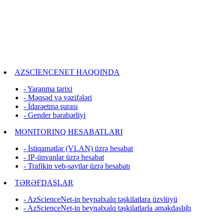
AZSCİENCENET HAQQINDA
- Yaranma tarixi
- Məqsəd və vəzifələri
- İdarəetmə şurası
- Gender bərabərliyi
MONITORINQ HESABATLARI
- İstiqamətlər (VLAN) üzrə hesabat
- IP-ünvanlar üzrə hesabat
- Trafikin veb-saytlar üzrə hesabatı
TƏRƏFDAŞLAR
- AzScienceNet-in beynəlxalq təşkilatlara üzvlüyü
- AzScienceNet-in beynəlxalq təşkilatlarla əməkdaşlığı