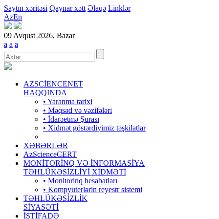
Saytın xəritəsi
Qaynar xətt
Əlaqə
Linklər
Az
En
09 Avqust 2026, Bazar
a
a
a
AZSCİENCENET
HAQQINDA
• Yaranma tarixi
• Məqsəd və vəzifələri
• İdarəetmə Şurası
• Xidmət göstərdiyimiz təşkilatlar
XƏBƏRLƏR
AzScienceCERT
MONİTORİNQ VƏ İNFORMASİYA
TƏHLÜKƏSİZLİYİ XİDMƏTİ
• Monitorinq hesabatları
• Kompyuterlərin reyestr sistemi
TƏHLÜKƏSİZLİK
SİYASƏTİ
İSTİFADƏ