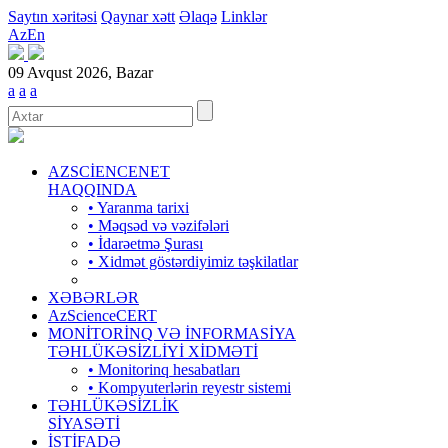
Saytın xəritəsi
Qaynar xətt
Əlaqə
Linklər
Az
En
09 Avqust 2026, Bazar
a
a
a
AZSCİENCENET
HAQQINDA
• Yaranma tarixi
• Məqsəd və vəzifələri
• İdarəetmə Şurası
• Xidmət göstərdiyimiz təşkilatlar
XƏBƏRLƏR
AzScienceCERT
MONİTORİNQ VƏ İNFORMASİYA
TƏHLÜKƏSİZLİYİ XİDMƏTİ
• Monitorinq hesabatları
• Kompyuterlərin reyestr sistemi
TƏHLÜKƏSİZLİK
SİYASƏTİ
İSTİFADƏ