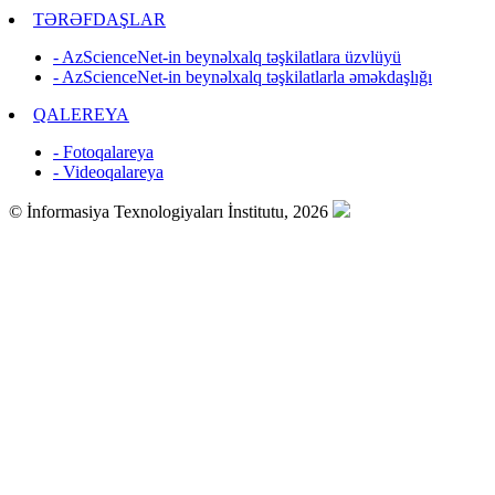
TƏRƏFDAŞLAR
- AzScienceNet-in beynəlxalq təşkilatlara üzvlüyü
- AzScienceNet-in beynəlxalq təşkilatlarla əməkdaşlığı
QALEREYA
- Fotoqalareya
- Videoqalareya
© İnformasiya Texnologiyaları İnstitutu, 2026