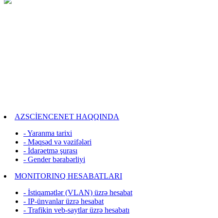
AZSCİENCENET HAQQINDA
- Yaranma tarixi
- Məqsəd və vəzifələri
- İdarəetmə şurası
- Gender bərabərliyi
MONITORINQ HESABATLARI
- İstiqamətlər (VLAN) üzrə hesabat
- IP-ünvanlar üzrə hesabat
- Trafikin veb-saytlar üzrə hesabatı