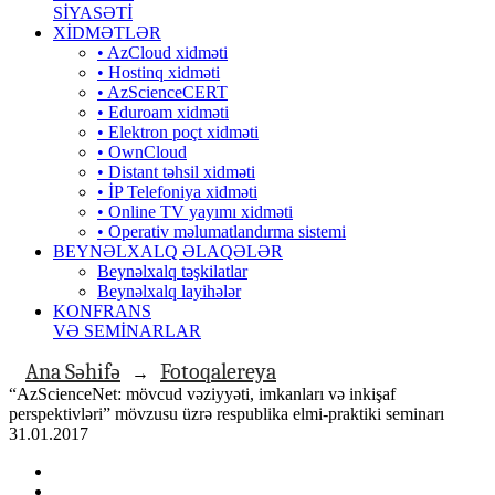
SİYASƏTİ
XİDMƏTLƏR
• AzCloud xidməti
• Hostinq xidməti
• AzScienceCERT
• Eduroam xidməti
• Elektron poçt xidməti
• OwnCloud
• Distant təhsil xidməti
• İP Telefoniya xidməti
• Оnline TV yayımı xidməti
• Operativ məlumatlandırma sistemi
BEYNƏLXALQ ƏLAQƏLƏR
Beynəlxalq təşkilatlar
Beynəlxalq layihələr
KONFRANS
VƏ SEMİNARLAR
Ana Səhifə
Fotoqalereya
→
“AzScienceNet: mövcud vəziyyəti, imkanları və inkişaf
perspektivləri” mövzusu üzrə respublika elmi-praktiki seminarı
31.01.2017