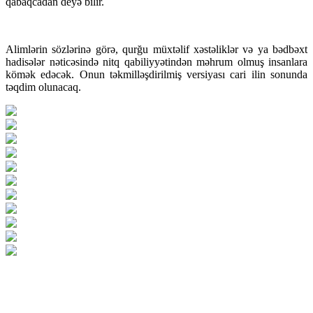
qabaqcadan deyə bilir.
Alimlərin sözlərinə görə, qurğu müxtəlif xəstəliklər və ya bədbəxt
hadisələr nəticəsində nitq qabiliyyətindən məhrum olmuş insanlara
kömək edəcək. Onun təkmilləşdirilmiş versiyası cari ilin sonunda
təqdim olunacaq.