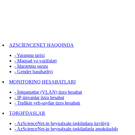
AZSCİENCENET HAQQINDA
- Yaranma tarixi
- Məqsəd və vəzifələri
- İdarəetmə şurası
- Gender bərabərliyi
MONITORINQ HESABATLARI
- İstiqamətlər (VLAN) üzrə hesabat
- IP-ünvanlar üzrə hesabat
- Trafikin veb-saytlar üzrə hesabatı
TƏRƏFDAŞLAR
- AzScienceNet-in beynəlxalq təşkilatlara üzvlüyü
- AzScienceNet-in beynəlxalq təşkilatlarla əməkdaşlığı