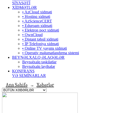
SİYASƏTİ
XİDMƏTLƏR
• AzCloud xidməti
• Hostinq xidməti
• AzScienceCERT
• Eduroam xidməti
• Elektron poçt xidməti
• OwnCloud
• Distant təhsil xidməti
• İP Telefoniya xidməti
• Оnline TV yayımı xidməti
• Operativ məlumatlandırma sistemi
BEYNƏLXALQ ƏLAQƏLƏR
Beynəlxalq təşkilatlar
Beynəlxalq layihələr
KONFRANS
VƏ SEMİNARLAR
Ana Səhifə
Xəbərlər
→