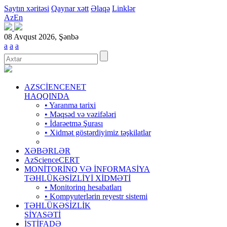
Saytın xəritəsi
Qaynar xətt
Əlaqə
Linklər
Az
En
08 Avqust 2026, Şənbə
a
a
a
AZSCİENCENET
HAQQINDA
• Yaranma tarixi
• Məqsəd və vəzifələri
• İdarəetmə Şurası
• Xidmət göstərdiyimiz təşkilatlar
XƏBƏRLƏR
AzScienceCERT
MONİTORİNQ VƏ İNFORMASİYA
TƏHLÜKƏSİZLİYİ XİDMƏTİ
• Monitorinq hesabatları
• Kompyuterlərin reyestr sistemi
TƏHLÜKƏSİZLİK
SİYASƏTİ
İSTİFADƏ