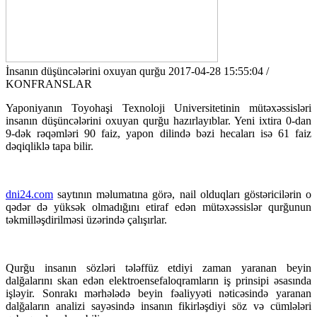
İnsanın düşüncələrini oxuyan qurğu
2017-04-28 15:55:04 /
KONFRANSLAR
Yaponiyanın Toyohaşi Texnoloji Universitetinin mütəxəssisləri
insanın düşüncələrini oxuyan qurğu hazırlayıblar. Yeni ixtira 0-dan
9-dək rəqəmləri 90 faiz, yapon dilində bəzi hecaları isə 61 faiz
dəqiqliklə tapa bilir.
dni24.com
saytının məlumatına görə, nail olduqları göstəricilərin o
qədər də yüksək olmadığını etiraf edən mütəxəssislər qurğunun
təkmilləşdirilməsi üzərində çalışırlar.
Qurğu insanın sözləri tələffüz etdiyi zaman yaranan beyin
dalğalarını skan edən elektroensefaloqramların iş prinsipi əsasında
işləyir. Sonrakı mərhələdə beyin fəaliyyəti nəticəsində yaranan
dalğaların analizi sayəsində insanın fikirləşdiyi söz və cümlələri