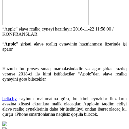
“Apple” əlavə reallıq eynəyi hazırlayır
2016-11-22 11:58:00 /
KONFRANSLAR
“
Apple
” şirkəti əlavə reallıq eynəyinin hazırlanması üzərində işi
aparır.
Hazırda bu proses sınaq mərhələsindədir və əgər şirkət razılıq
verərsə 2018-ci ilə kimi istifadəçilər “Apple”dən əlavə reallıq
eynəyini görə biləcəklər.
belta.by
saytının məlumatına görə, bu kimi eynəklər linzaların
əvəzinə xüsusi ekranlara malik olacaqlar. Apple-in təqdim etdiyi
əlavə reallıq eynəklərinin daha bir üstünlüyü ondan ibarət olacaq ki,
qurğu iPhone smartfonlarına naqilsiz qoşula biləcək.