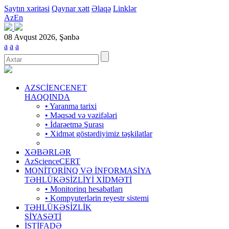
Saytın xəritəsi
Qaynar xətt
Əlaqə
Linklər
Az
En
08 Avqust 2026, Şənbə
a
a
a
AZSCİENCENET
HAQQINDA
• Yaranma tarixi
• Məqsəd və vəzifələri
• İdarəetmə Şurası
• Xidmət göstərdiyimiz təşkilatlar
XƏBƏRLƏR
AzScienceCERT
MONİTORİNQ VƏ İNFORMASİYA
TƏHLÜKƏSİZLİYİ XİDMƏTİ
• Monitorinq hesabatları
• Kompyuterlərin reyestr sistemi
TƏHLÜKƏSİZLİK
SİYASƏTİ
İSTİFADƏ