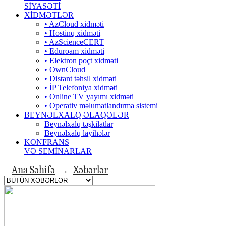
SİYASƏTİ
XİDMƏTLƏR
• AzCloud xidməti
• Hostinq xidməti
• AzScienceCERT
• Eduroam xidməti
• Elektron poçt xidməti
• OwnCloud
• Distant təhsil xidməti
• İP Telefoniya xidməti
• Оnline TV yayımı xidməti
• Operativ məlumatlandırma sistemi
BEYNƏLXALQ ƏLAQƏLƏR
Beynəlxalq təşkilatlar
Beynəlxalq layihələr
KONFRANS
VƏ SEMİNARLAR
Ana Səhifə
Xəbərlər
→