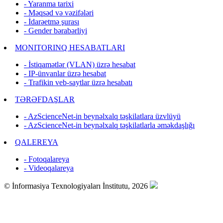
- Yaranma tarixi
- Məqsəd və vəzifələri
- İdarəetmə şurası
- Gender bərabərliyi
MONITORINQ HESABATLARI
- İstiqamətlər (VLAN) üzrə hesabat
- IP-ünvanlar üzrə hesabat
- Trafikin veb-saytlar üzrə hesabatı
TƏRƏFDAŞLAR
- AzScienceNet-in beynəlxalq təşkilatlara üzvlüyü
- AzScienceNet-in beynəlxalq təşkilatlarla əməkdaşlığı
QALEREYA
- Fotoqalareya
- Videoqalareya
© İnformasiya Texnologiyaları İnstitutu, 2026