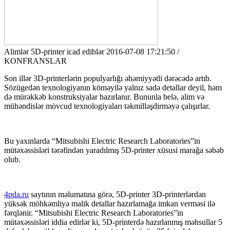
Alimlər 5D-printer icad ediblər
2016-07-08 17:21:50 /
KONFRANSLAR
Son illər 3D-printerlərin populyarlığı əhəmiyyətli dərəcədə artıb.
Sözügedən texnologiyanın köməyilə yalnız sadə detallar deyil, həm
də mürəkkəb konstruksiyalar hazırlanır. Bununla belə, alim və
mühəndislər mövcud texnologiyaları təkmilləşdirməyə çalışırlar.
Bu yaxınlarda “Mitsubishi Electric Research Laboratories”in
mütəxəssisləri tərəfindən yaradılmış 5D-printer xüsusi marağa səbəb
olub.
4pda.ru
saytının məlumatına görə, 5D-printer 3D-printerlərdən
yüksək möhkəmliyə malik detallar hazırlamağa imkan verməsi ilə
fərqlənir. “Mitsubishi Electric Research Laboratories”in
mütəxəssisləri iddia edirlər ki, 5D-printerdə hazırlanmış məhsullar 5