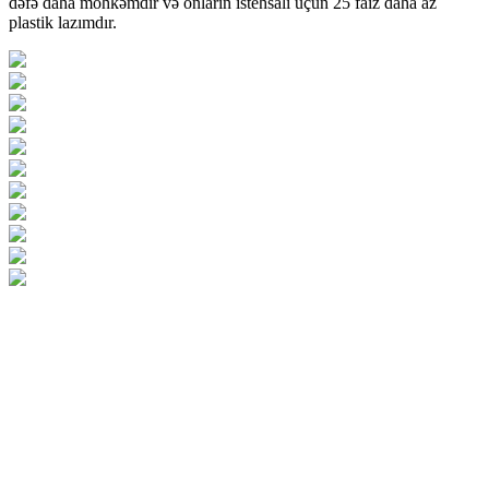
dəfə daha möhkəmdir və onların istehsalı üçün 25 faiz daha az
plastik lazımdır.