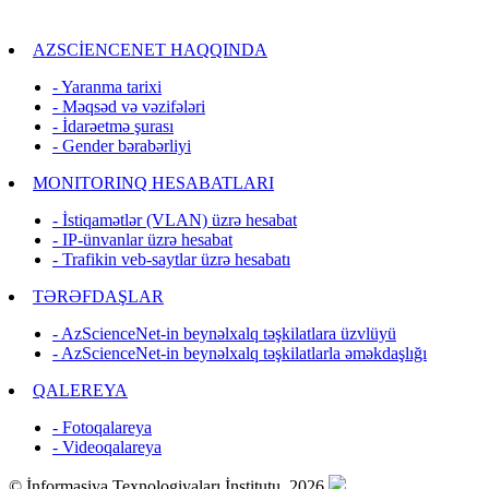
AZSCİENCENET HAQQINDA
- Yaranma tarixi
- Məqsəd və vəzifələri
- İdarəetmə şurası
- Gender bərabərliyi
MONITORINQ HESABATLARI
- İstiqamətlər (VLAN) üzrə hesabat
- IP-ünvanlar üzrə hesabat
- Trafikin veb-saytlar üzrə hesabatı
TƏRƏFDAŞLAR
- AzScienceNet-in beynəlxalq təşkilatlara üzvlüyü
- AzScienceNet-in beynəlxalq təşkilatlarla əməkdaşlığı
QALEREYA
- Fotoqalareya
- Videoqalareya
© İnformasiya Texnologiyaları İnstitutu, 2026