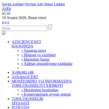
Saytın xəritəsi
Qaynar xətt
Əlaqə
Linklər
Az
En
10 Avqust 2026, Bazar ertəsi
a
a
a
AZSCİENCENET
HAQQINDA
• Yaranma tarixi
• Məqsəd və vəzifələri
• İdarəetmə Şurası
• Xidmət göstərdiyimiz təşkilatlar
XƏBƏRLƏR
AzScienceCERT
MONİTORİNQ VƏ İNFORMASİYA
TƏHLÜKƏSİZLİYİ XİDMƏTİ
• Monitorinq hesabatları
• Kompyuterlərin reyestr sistemi
TƏHLÜKƏSİZLİK
SİYASƏTİ
İSTİFADƏ