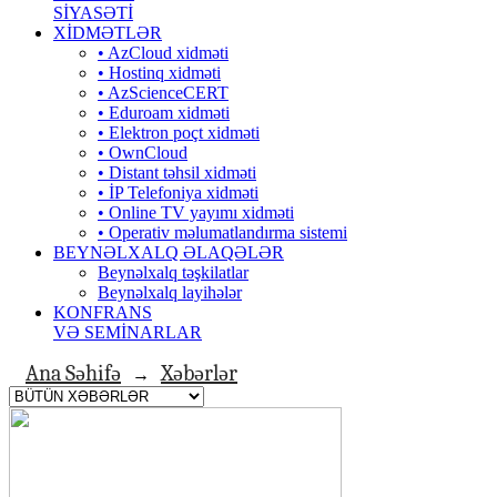
SİYASƏTİ
XİDMƏTLƏR
• AzCloud xidməti
• Hostinq xidməti
• AzScienceCERT
• Eduroam xidməti
• Elektron poçt xidməti
• OwnCloud
• Distant təhsil xidməti
• İP Telefoniya xidməti
• Оnline TV yayımı xidməti
• Operativ məlumatlandırma sistemi
BEYNƏLXALQ ƏLAQƏLƏR
Beynəlxalq təşkilatlar
Beynəlxalq layihələr
KONFRANS
VƏ SEMİNARLAR
Ana Səhifə
Xəbərlər
→