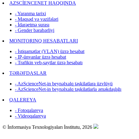
AZSCİENCENET HAQQINDA
- Yaranma tarixi
- Məqsəd və vəzifələri
- İdarəetmə şurası
- Gender bərabərliyi
MONITORINQ HESABATLARI
- İstiqamətlər (VLAN) üzrə hesabat
- IP-ünvanlar üzrə hesabat
- Trafikin veb-saytlar üzrə hesabatı
TƏRƏFDAŞLAR
- AzScienceNet-in beynəlxalq təşkilatlara üzvlüyü
- AzScienceNet-in beynəlxalq təşkilatlarla əməkdaşlığı
QALEREYA
- Fotoqalareya
- Videoqalareya
© İnformasiya Texnologiyaları İnstitutu, 2026