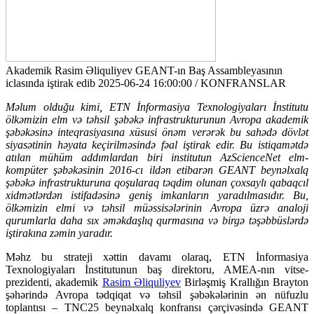
Akademik Rasim Əliquliyev GEANT-ın Baş Assambleyasının
iclasında iştirak edib
2025-06-24 16:00:00 / KONFRANSLAR
Məlum olduğu kimi, ETN İnformasiya Texnologiyaları İnstitutu
ölkəmizin elm və təhsil şəbəkə infrastrukturunun Avropa akademik
şəbəkəsinə inteqrasiyasına xüsusi önəm verərək bu sahədə dövlət
siyasətinin həyata keçirilməsində fəal iştirak edir. Bu istiqamətdə
atılan mühüm addımlardan biri institutun AzScienceNet elm-
kompüter şəbəkəsinin 2016-cı ildən etibarən GEANT beynəlxalq
şəbəkə infrastrukturuna qoşularaq təqdim olunan çoxsaylı qabaqcıl
xidmətlərdən istifadəsinə geniş imkanların yaradılmasıdır. Bu,
ölkəmizin elmi və təhsil müəssisələrinin Avropa üzrə analoji
qurumlarla daha sıx əməkdaşlıq qurmasına və birgə təşəbbüslərdə
iştirakına zəmin yaradır.
Məhz bu strateji xəttin davamı olaraq, ETN İnformasiya
Texnologiyaları İnstitutunun baş direktoru, AMEA-nın vitse-
prezidenti, akademik
Rasim Əliquliyev
Birləşmiş Krallığın Brayton
şəhərində Avropa tədqiqat və təhsil şəbəkələrinin ən nüfuzlu
toplantısı – TNC25 beynəlxalq konfransı çərçivəsində GEANT