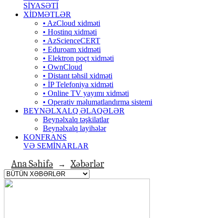
SİYASƏTİ
XİDMƏTLƏR
• AzCloud xidməti
• Hostinq xidməti
• AzScienceCERT
• Eduroam xidməti
• Elektron poçt xidməti
• OwnCloud
• Distant təhsil xidməti
• İP Telefoniya xidməti
• Оnline TV yayımı xidməti
• Operativ məlumatlandırma sistemi
BEYNƏLXALQ ƏLAQƏLƏR
Beynəlxalq təşkilatlar
Beynəlxalq layihələr
KONFRANS
VƏ SEMİNARLAR
Ana Səhifə
Xəbərlər
→