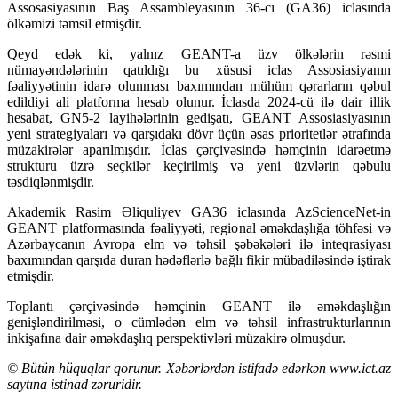
Assosasiyasının Baş Assambleyasının 36-cı (GA36) iclasında
ölkəmizi təmsil etmişdir.
Qeyd edək ki, yalnız GEANT-a üzv ölkələrin rəsmi
nümayəndələrinin qatıldığı bu xüsusi iclas Assosiasiyanın
fəaliyyətinin idarə olunması baxımından mühüm qərarların qəbul
edildiyi ali platforma hesab olunur. İclasda 2024-cü ilə dair illik
hesabat, GN5-2 layihələrinin gedişatı, GEANT Assosiasiyasının
yeni strategiyaları və qarşıdakı dövr üçün əsas prioritetlər ətrafında
müzakirələr aparılmışdır. İclas çərçivəsində həmçinin idarəetmə
strukturu üzrə seçkilər keçirilmiş və yeni üzvlərin qəbulu
təsdiqlənmişdir.
Akademik Rasim Əliquliyev GA36 iclasında AzScienceNet-in
GEANT platformasında fəaliyyəti, regional əməkdaşlığa töhfəsi və
Azərbaycanın Avropa elm və təhsil şəbəkələri ilə inteqrasiyası
baxımından qarşıda duran hədəflərlə bağlı fikir mübadiləsində iştirak
etmişdir.
Toplantı çərçivəsində həmçinin GEANT ilə əməkdaşlığın
genişləndirilməsi, o cümlədən elm və təhsil infrastrukturlarının
inkişafına dair əməkdaşlıq perspektivləri müzakirə olmuşdur.
© Bütün hüquqlar qorunur. Xəbərlərdən istifadə edərkən www.iсt.az
saytına istinad zəruridir.