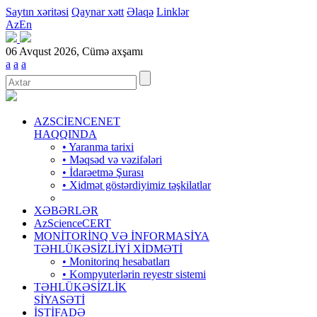
Saytın xəritəsi
Qaynar xətt
Əlaqə
Linklər
Az
En
06 Avqust 2026, Cümə axşamı
a
a
a
AZSCİENCENET
HAQQINDA
• Yaranma tarixi
• Məqsəd və vəzifələri
• İdarəetmə Şurası
• Xidmət göstərdiyimiz təşkilatlar
XƏBƏRLƏR
AzScienceCERT
MONİTORİNQ VƏ İNFORMASİYA
TƏHLÜKƏSİZLİYİ XİDMƏTİ
• Monitorinq hesabatları
• Kompyuterlərin reyestr sistemi
TƏHLÜKƏSİZLİK
SİYASƏTİ
İSTİFADƏ