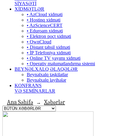
SİYASƏTİ
XİDMƏTLƏR
• AzCloud xidməti
• Hostinq xidməti
• AzScienceCERT
• Eduroam xidməti
• Elektron poçt xidməti
• OwnCloud
• Distant təhsil xidməti
• İP Telefoniya xidməti
• Оnline TV yayımı xidməti
• Operativ məlumatlandırma sistemi
BEYNƏLXALQ ƏLAQƏLƏR
Beynəlxalq təşkilatlar
Beynəlxalq layihələr
KONFRANS
VƏ SEMİNARLAR
Ana Səhifə
Xəbərlər
→