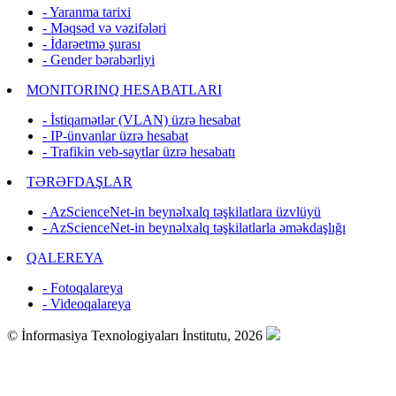
- Yaranma tarixi
- Məqsəd və vəzifələri
- İdarəetmə şurası
- Gender bərabərliyi
MONITORINQ HESABATLARI
- İstiqamətlər (VLAN) üzrə hesabat
- IP-ünvanlar üzrə hesabat
- Trafikin veb-saytlar üzrə hesabatı
TƏRƏFDAŞLAR
- AzScienceNet-in beynəlxalq təşkilatlara üzvlüyü
- AzScienceNet-in beynəlxalq təşkilatlarla əməkdaşlığı
QALEREYA
- Fotoqalareya
- Videoqalareya
© İnformasiya Texnologiyaları İnstitutu, 2026