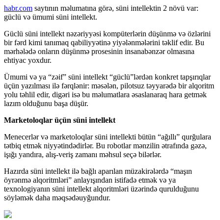
habr.com
saytının məlumatına görə, süni intellektin 2 növü var:
güclü və ümumi süni intellekt.
Güclü süni intellekt nəzəriyyəsi kompüterlərin düşünmə və özlərini
bir fərd kimi tanımaq qabiliyyətinə yiyələnmələrini təklif edir. Bu
mərhələdə onların düşünmə prosesinin insanabənzər olmasına
ehtiyac yoxdur.
Ümumi və ya “zəif” süni intellekt “güclü”lərdən konkret tapşırıqlar
üçün yazılması ilə fərqlənir: məsələn, pilotsuz təyyarədə bir alqoritm
yolu təhlil edir, digəri isə bu məlumatlara əsaslanaraq hara getmək
lazım olduğunu başa düşür.
Marketoloqlar üçün süni intellekt
Menecerlər və marketoloqlar süni intellekti bütün “ağıllı” qurğulara
tətbiq etmək niyyətindədirlər. Bu robotlar mənzilin ətrafında gəzə,
işığı yandıra, alış-veriş zamanı məhsul seçə bilərlər.
Hazırda süni intellekt ilə bağlı aparılan müzakirələrdə “maşın
öyrənmə alqoritmləri” anlayışından istifadə etmək və ya
texnologiyanın süni intellekt alqoritmləri üzərində qurulduğunu
söyləmək daha məqsədəuyğundur.