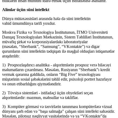
biliklərin insan mühitini idarə etmək üçün istifadəsinə əsaslanır.
Alimlər üçün süni intellekt
Dünya mütəxəssisləri arasında hələ də süni intellektin
vahid ümumdünya tərifi yoxdur.
Moskva Fizika və Texnologiya İnstitutunun, İTMO Universiteti
Danışıq Texnologiyaları Mərkəzinin, Sistem Təhlilləri İnstitutunun,
müvafiq şirkət və korporasiyalardakı laboratoriyalar
(məsələn, “Sberbank”, “Samsung”, “VKontakte”) və digər
qurumların süni intellektin tədqiqatı ilə məşğul olduqları istiqamətlər
araşdırılıb:
1) Proqnozlaşdırıcı analitika - alqoritmlərin proqnoz verə biləcəyi
məlumatların çıxarılması. Məsələn, Rusiyanın “Sberbank”ı kredit
vermək qərarına gəldikdə, onların “Big Five” texnologiyası
müştərinin sosial şəbəkələrini təhlil edir, psixoloji portret hazırlayır
və onun etibarlılığını qiymətləndirir.
2) Tövsiyə sistemləri - istifadəçi üçün obyektləri seçən
alqoritmlərdir: məzmun, məhsullar və təkliflər.
3) Kompüter görməsi və təsvirlərin tanınması kompüterlərə vizual
dünyanı şərh edən və "başa salmağa" çalışan süni intellekt sahəsidir.
Məsələn, pilotsuz nəqliyyat vasitələrində və ya “VKontakte”da