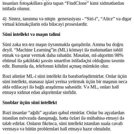
insanları fotoşəkillərə görə tapan “FindClone” kimi xidmətlərdən
istifadə olunur.
4) Sintez, tanınma və nitqin generasiyası - “Siri-i”, “Alice” və digər
virtual köməkçilərin edə biləcəyi proseslərdir.
Süni intellekt və maşın təlimi
Süni zəka tez-tez maşın öyrənməklə qarışdırılır. Amma bu doğru
deyil. “Machine Learning”in (ML) köməyi ilə məlumatları təhlil
etmək və qərar vermək daha rahatdır. Məsələn, ml-alqoritm 98%
ehtimal ilə şəkildəki şəxsin smartfon istifadəçisi olduğunu təxmin
edir. Bununla da, telefonun kilidini açmaq mümkün olur.
Bəzi alimlər ML-i süni intellekt ilə bərabərləşdirmirlər. Onlar üçün
süni intellekt, mənasız işləri yerinə yetirmək üçün bir maşının necə
əldə ediləcəyi ilə bağlı araşdırma sahəsidir. Və ML, onları həll
etməyə xidmət edən alqoritmlər sinfidir.
Snoblar üçün süni intellekt
Bəzi insanlar “ağıllı” əşyaları qəbul etmirlər. Onlar bu əşyalardan
istənilən mövzuda danışmağı, hətta özləri ilə mübahisə etməyi də
tələb edirlər. Onların fikrincə, süni intellekt istənilən suala cavab
verməyə və bütün problemləri həll etməyə hazır olmalıdır.