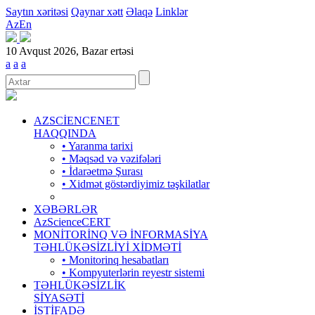
Saytın xəritəsi
Qaynar xətt
Əlaqə
Linklər
Az
En
10 Avqust 2026, Bazar ertəsi
a
a
a
AZSCİENCENET
HAQQINDA
• Yaranma tarixi
• Məqsəd və vəzifələri
• İdarəetmə Şurası
• Xidmət göstərdiyimiz təşkilatlar
XƏBƏRLƏR
AzScienceCERT
MONİTORİNQ VƏ İNFORMASİYA
TƏHLÜKƏSİZLİYİ XİDMƏTİ
• Monitorinq hesabatları
• Kompyuterlərin reyestr sistemi
TƏHLÜKƏSİZLİK
SİYASƏTİ
İSTİFADƏ