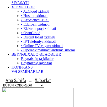
SİYASƏTİ
XİDMƏTLƏR
• AzCloud xidməti
• Hostinq xidməti
• AzScienceCERT
• Eduroam xidməti
• Elektron poçt xidməti
• OwnCloud
• Distant təhsil xidməti
• İP Telefoniya xidməti
• Оnline TV yayımı xidməti
• Operativ məlumatlandırma sistemi
BEYNƏLXALQ ƏLAQƏLƏR
Beynəlxalq təşkilatlar
Beynəlxalq layihələr
KONFRANS
VƏ SEMİNARLAR
Ana Səhifə
Xəbərlər
→