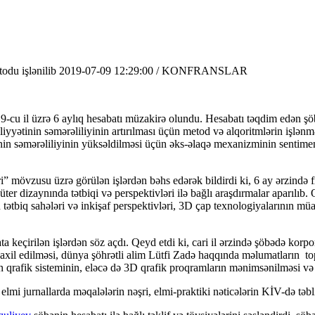
odu işlənilib
2019-07-09 12:29:00 / KONFRANSLAR
-cu il üzrə 6 aylıq hesabatı müzakirə olundu. Hesabatı təqdim edən ş
iyyətinin səmərəliliyinin artırılması üçün metod və alqoritmlərin işlən
in səmərəliliyinin yüksəldilməsi üçün əks-əlaqə mexanizminin sentiment
ri” mövzusu üzrə görülən işlərdən bəhs edərək bildirdi ki, 6 ay ərzində f
mpüter dizaynında tətbiqi və perspektivləri ilə bağlı araşdırmalar aparıl
biq sahələri və inkişaf perspektivləri, 3D çap texnologiyalarının müasir
keçirilən işlərdən söz açdı. Qeyd etdi ki, cari il ərzində şöbədə korpor
xil edilməsi, dünya şöhrətli alim Lütfi Zadə haqqında məlumatların topla
ğın qrafik sisteminin, eləcə də 3D qrafik proqramların mənimsənilməsi və di
lmi jurnallarda məqalələrin nəşri, elmi-praktiki nəticələrin KİV-də təbliğ