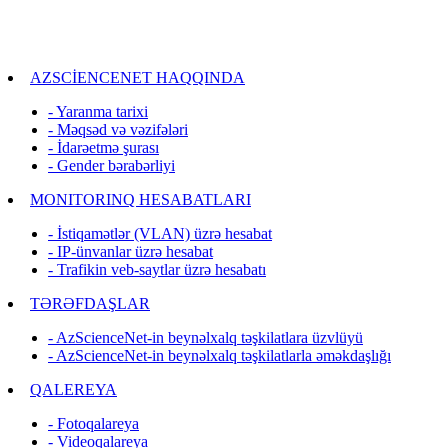
AZSCİENCENET HAQQINDA
- Yaranma tarixi
- Məqsəd və vəzifələri
- İdarəetmə şurası
- Gender bərabərliyi
MONITORINQ HESABATLARI
- İstiqamətlər (VLAN) üzrə hesabat
- IP-ünvanlar üzrə hesabat
- Trafikin veb-saytlar üzrə hesabatı
TƏRƏFDAŞLAR
- AzScienceNet-in beynəlxalq təşkilatlara üzvlüyü
- AzScienceNet-in beynəlxalq təşkilatlarla əməkdaşlığı
QALEREYA
- Fotoqalareya
- Videoqalareya