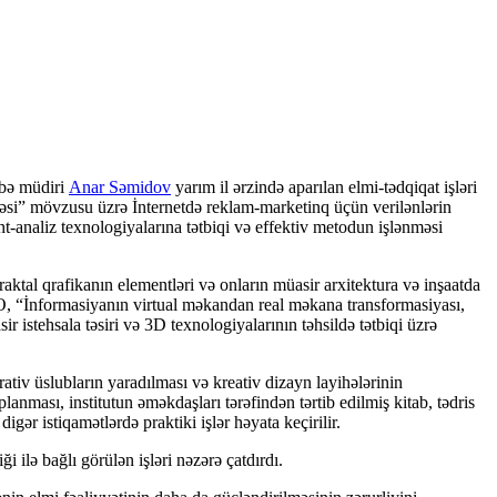
öbə müdiri
Anar Səmidov
yarım il ərzində aparılan elmi-tədqiqat işləri
məsi” mövzusu üzrə İnternetdə reklam-marketinq üçün verilənlərin
-analiz texnologiyalarına tətbiqi və effektiv metodun işlənməsi
raktal qrafikanın elementləri və onların müasir arxitektura və inşaatda
ıb. O, “İnformasiyanın virtual məkandan real məkana transformasiyası,
 istehsala təsiri və 3D texnologiyalarının təhsildə tətbiqi üzrə
ativ üslubların yaradılması və kreativ dizayn layihələrinin
nması, institutun əməkdaşları tərəfindən tərtib edilmiş kitab, tədris
gər istiqamətlərdə praktiki işlər həyata keçirilir.
i ilə bağlı görülən işləri nəzərə çatdırdı.