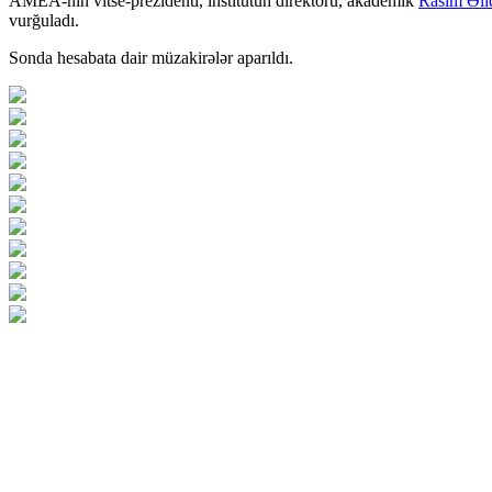
AMEA-nın vitse-prezidenti, institutun direktoru, akademik
Rasim Əli
vurğuladı.
Sonda hesabata dair müzakirələr aparıldı.