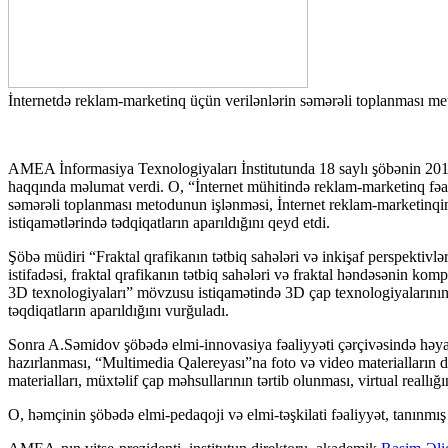
İnternetdə reklam-marketinq üçün verilənlərin səmərəli toplanması met
AMEA İnformasiya Texnologiyaları İnstitutunda 18 saylı şöbənin 2019
haqqında məlumat verdi. O, “İnternet mühitində reklam-marketinq fəal
səmərəli toplanması metodunun işlənməsi, İnternet reklam-marketinqin
istiqamətlərində tədqiqatların aparıldığını qeyd etdi.
Şöbə müdiri “Fraktal qrafikanın tətbiq sahələri və inkişaf perspektivlə
istifadəsi, fraktal qrafikanın tətbiq sahələri və fraktal həndəsənin ko
3D texnologiyaları” mövzusu istiqamətində 3D çap texnologiyalarının tət
təqdiqatların aparıldığını vurğuladı.
Sonra A.Səmidov şöbədə elmi-innovasiya fəaliyyəti çərçivəsində həyata 
hazırlanması, “Multimedia Qalereyası”na foto və video materialların da
materialları, müxtəlif çap məhsullarının tərtib olunması, virtual reallı
O, həmçinin şöbədə elmi-pedaqoji və elmi-təşkilati fəaliyyət, tanınmış e