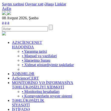
Saytın xəritəsi
Qaynar xətt
Əlaqə
Linklər
Az
En
08 Avqust 2026, Şənbə
a
a
a
AZSCİENCENET
HAQQINDA
• Yaranma tarixi
• Məqsəd və vəzifələri
• İdarəetmə Şurası
• Xidmət göstərdiyimiz təşkilatlar
XƏBƏRLƏR
AzScienceCERT
MONİTORİNQ VƏ İNFORMASİYA
TƏHLÜKƏSİZLİYİ XİDMƏTİ
• Monitorinq hesabatları
• Kompyuterlərin reyestr sistemi
TƏHLÜKƏSİZLİK
SİYASƏTİ
İSTİFADƏ