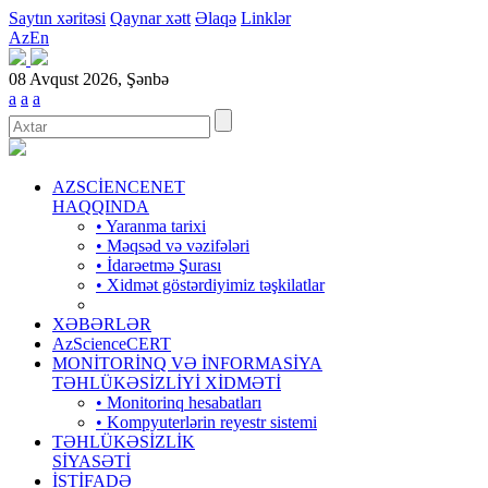
Saytın xəritəsi
Qaynar xətt
Əlaqə
Linklər
Az
En
08 Avqust 2026, Şənbə
a
a
a
AZSCİENCENET
HAQQINDA
• Yaranma tarixi
• Məqsəd və vəzifələri
• İdarəetmə Şurası
• Xidmət göstərdiyimiz təşkilatlar
XƏBƏRLƏR
AzScienceCERT
MONİTORİNQ VƏ İNFORMASİYA
TƏHLÜKƏSİZLİYİ XİDMƏTİ
• Monitorinq hesabatları
• Kompyuterlərin reyestr sistemi
TƏHLÜKƏSİZLİK
SİYASƏTİ
İSTİFADƏ