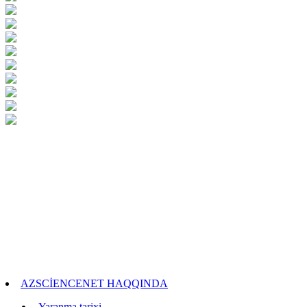
AZSCİENCENET HAQQINDA
- Yaranma tarixi