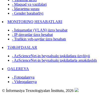
- Məqsəd və vəzifələri
- İdarəetmə şurası
- Gender bərabərliyi
MONITORINQ HESABATLARI
- İstiqamətlər (VLAN) üzrə hesabat
- IP-ünvanlar üzrə hesabat
- Trafikin veb-saytlar üzrə hesabatı
TƏRƏFDAŞLAR
- AzScienceNet-in beynəlxalq təşkilatlara üzvlüyü
- AzScienceNet-in beynəlxalq təşkilatlarla əməkdaşlığı
QALEREYA
- Fotoqalareya
- Videoqalareya
© İnformasiya Texnologiyaları İnstitutu, 2026