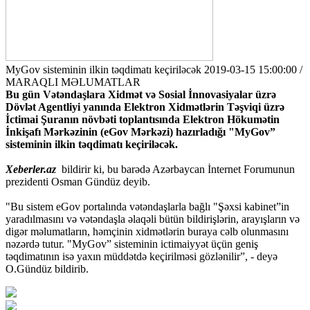
MyGov sisteminin ilkin təqdimatı keçiriləcək
2019-03-15 15:00:00 /
MARAQLI MƏLUMATLAR
Bu gün Vətəndaşlara Xidmət və Sosial İnnovasiyalar üzrə
Dövlət Agentliyi yanında Elektron Xidmətlərin Təşviqi üzrə
İctimai Şuranın növbəti toplantısında Elektron Hökumətin
İnkişafı Mərkəzinin (eGov Mərkəzi) hazırladığı "MyGov”
sisteminin ilkin təqdimatı keçiriləcək.
Xeberler.az
bildirir ki, bu barədə Azərbaycan İnternet Forumunun
prezidenti Osman Gündüz deyib.
"Bu sistem eGov portalında vətəndaşlarla bağlı "Şəxsi kabinet”in
yaradılmasını və vətəndaşla əlaqəli bütün bildirişlərin, arayışların və
digər məlumatların, həmçinin xidmətlərin buraya cəlb olunmasını
nəzərdə tutur. "MyGov” sisteminin ictimaiyyət üçün geniş
təqdimatının isə yaxın müddətdə keçirilməsi gözlənilir”, - deyə
O.Gündüz bildirib.