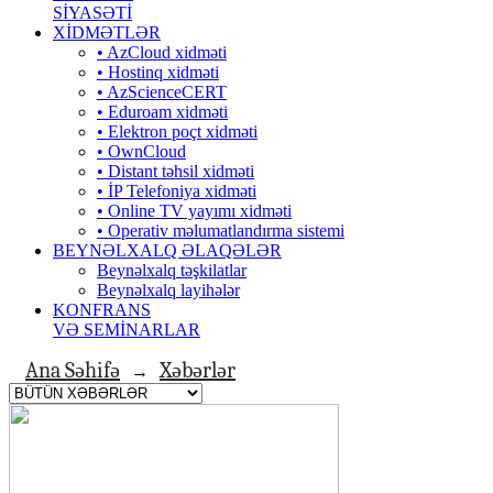
SİYASƏTİ
XİDMƏTLƏR
• AzCloud xidməti
• Hostinq xidməti
• AzScienceCERT
• Eduroam xidməti
• Elektron poçt xidməti
• OwnCloud
• Distant təhsil xidməti
• İP Telefoniya xidməti
• Оnline TV yayımı xidməti
• Operativ məlumatlandırma sistemi
BEYNƏLXALQ ƏLAQƏLƏR
Beynəlxalq təşkilatlar
Beynəlxalq layihələr
KONFRANS
VƏ SEMİNARLAR
Ana Səhifə
Xəbərlər
→