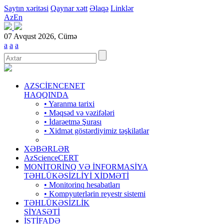
Saytın xəritəsi
Qaynar xətt
Əlaqə
Linklər
Az
En
07 Avqust 2026, Cümə
a
a
a
AZSCİENCENET
HAQQINDA
• Yaranma tarixi
• Məqsəd və vəzifələri
• İdarəetmə Şurası
• Xidmət göstərdiyimiz təşkilatlar
XƏBƏRLƏR
AzScienceCERT
MONİTORİNQ VƏ İNFORMASİYA
TƏHLÜKƏSİZLİYİ XİDMƏTİ
• Monitorinq hesabatları
• Kompyuterlərin reyestr sistemi
TƏHLÜKƏSİZLİK
SİYASƏTİ
İSTİFADƏ