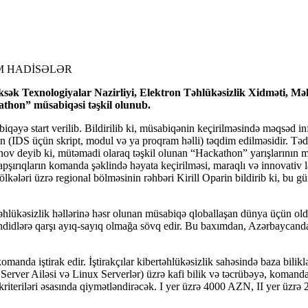
HÜM HADİSƏLƏR
Yüksək Texnologiyalar Nazirliyi, Elektron Təhlükəsizlik Xidməti,
kathon” müsabiqəsi təşkil olunub.
qəyə start verilib. Bildirilib ki, müsabiqənin keçirilməsində məqsəd in
rin (IDS üçün skript, modul və ya proqram həlli) təqdim edilməsidir. T
nov deyib ki, mütəmadi olaraq təşkil olunan “Hackathon” yarışlarının mə
q tapşırıqların komanda şəklində həyata keçirilməsi, maraqlı və innovati
kələri üzrə regional bölməsinin rəhbəri Kirill Oparin bildirib ki, bu
hlükəsizlik həllərinə həsr olunan müsabiqə qloballaşan dünya üçün old
əhdidlərə qarşı ayıq-sayıq olmağa sövq edir. Bu baxımdan, Azərbaycanda 
nda iştirak edir. İştirakçılar kibertəhlükəsizlik sahəsində baza bilikl
Server Ailəsi və Linux Serverlər) üzrə kafi bilik və təcrübəyə, komanda
” kriteriləri əsasında qiymətləndirəcək. I yer üzrə 4000 AZN, II yer ü