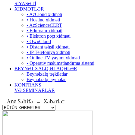
SİYASƏTİ
XİDMƏTLƏR
• AzCloud xidməti
• Hostinq xidməti
• AzScienceCERT
• Eduroam xidməti
• Elektron poçt xidməti
• OwnCloud
• Distant təhsil xidməti
• İP Telefoniya xidməti
• Оnline TV yayımı xidməti
• Operativ məlumatlandırma sistemi
BEYNƏLXALQ ƏLAQƏLƏR
Beynəlxalq təşkilatlar
Beynəlxalq layihələr
KONFRANS
VƏ SEMİNARLAR
Ana Səhifə
Xəbərlər
→