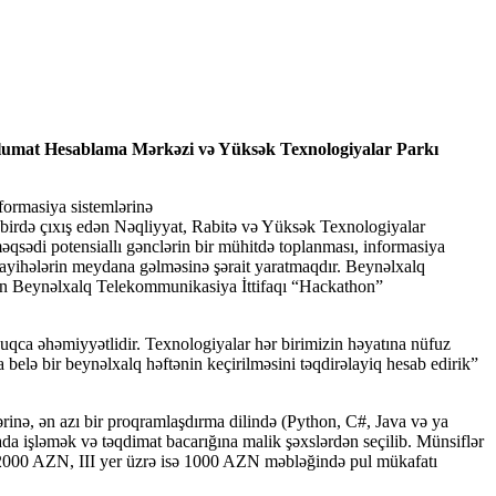
 Məlumat Hesablama Mərkəzi və Yüksək Texnologiyalar Parkı
formasiya sistemlərinə
ədbirdə çıxış edən Nəqliyyat, Rabitə və Yüksək Texnologiyalar
qsədi potensiallı gənclərin bir mühitdə toplanması, informasiya
v layihələrin meydana gəlməsinə şərait yaratmaqdır. Beynəlxalq
 gün Beynəlxalq Telekommunikasiya İttifaqı “Hackathon”
uqca əhəmiyyətlidir. Texnologiyalar hər birimizin həyatına nüfuz
belə bir beynəlxalq həftənin keçirilməsini təqdirəlayiq hesab edirik”
ərinə, ən azı bir proqramlaşdırma dilində (Python, C#, Java və ya
da işləmək və təqdimat bacarığına malik şəxslərdən seçilib. Münsiflər
zrə 2000 AZN, III yer üzrə isə 1000 AZN məbləğində pul mükafatı