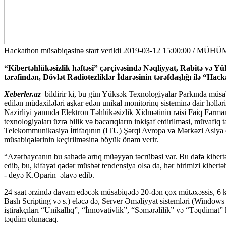
Hackathon müsabiqəsinə start verildi
2019-03-12 15:00:00 / MÜ
“Kibertəhlükəsizlik həftəsi” çərçivəsində Nəqliyyat, Rabitə və 
tərəfindən, Dövlət Radiotezliklər İdarəsinin tərəfdaşlığı ilə “Hac
Xeberler.az
bildirir ki, bu gün Yüksək Texnologiyalar Parkında müsabi
edilən müdaxilələri aşkar edən unikal monitorinq sisteminə dair həllə
Nazirliyi yanında Elektron Təhlükəsizlik Xidmətinin rəisi Faiq Fərma
texnologiyaları üzrə bilik və bacarıqların inkişaf etdirilməsi, müvafi
Telekommunikasiya İttifaqının (ITU) Şərqi Avropa və Mərkəzi Asiya öl
müsabiqələrinin keçirilməsinə böyük önəm verir.
“Azərbaycanın bu sahədə artıq müəyyən təcrübəsi var. Bu dəfə kibertə
edib, bu, kifayət qədər müsbət tendensiya olsa da, hər birimizi kibert
- deyə K.Oparin əlavə edib.
24 saat ərzində davam edəcək müsabiqədə 20-dən çox mütəxəssis, 6 koma
Bash Scripting və s.) eləcə də, Server Əməliyyat sistemləri (Windows 
iştirakçıları “Unikallıq”, “İnnovativlik”, “Səmərəlilik” və “Təqdimat
təqdim olunacaq.