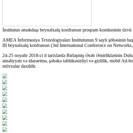
İnstitutun əməkdaşı beynəlxalq konfransın proqram komitəsinin üzvü 
AMEA İnformasiya Texnologiyaları İnstitutunun 9 saylı şöbəsinin ba
III beynəlxalq konfransın (3rd International Conference on Network
24-25 noyabr 2018-ci il tarixlərdə Birləşmiş Ərəb Əmirliklərinin Dubay
əməliyyatı və idarəetmə, şəbəkə təhlükəsizliyi və gizlilik, mobil Ad-ho
mövzular daxildir.