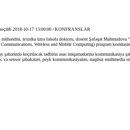
seçilib
2018-10-17 13:00:00 / KONFRANSLAR
ş mühəndisi, texnika üzrə fəlsəfə doktoru, dosent Şəfəqət Mahmudova 
s, Communications, Wireless and Mobile Computing) proqram komitəsini
 şəhərində keçiriləcək tədbirin əsas istiqamətlərinə kommunikasiya şəbə
c və sensor şəbəkələri, peyk kommunikasiyaları, naqilsiz multimedia sist