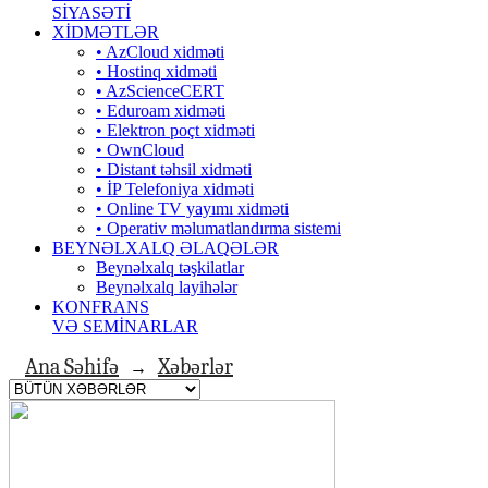
SİYASƏTİ
XİDMƏTLƏR
• AzCloud xidməti
• Hostinq xidməti
• AzScienceCERT
• Eduroam xidməti
• Elektron poçt xidməti
• OwnCloud
• Distant təhsil xidməti
• İP Telefoniya xidməti
• Оnline TV yayımı xidməti
• Operativ məlumatlandırma sistemi
BEYNƏLXALQ ƏLAQƏLƏR
Beynəlxalq təşkilatlar
Beynəlxalq layihələr
KONFRANS
VƏ SEMİNARLAR
Ana Səhifə
Xəbərlər
→