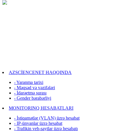
AZSCİENCENET HAQQINDA
- Yaranma tarixi
- Məqsəd və vəzifələri
- İdarəetmə şurası
- Gender bərabərliyi
MONITORINQ HESABATLARI
- İstiqamətlər (VLAN) üzrə hesabat
- IP-ünvanlar üzrə hesabat
- Trafikin veb-saytlar üzrə hesabatı