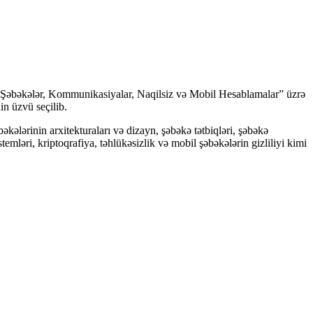
“Şəbəkələr, Kommunikasiyalar, Naqilsiz və Mobil Hesablamalar” üzrə
n üzvü seçilib.
kələrinin arxitekturaları və dizayn, şəbəkə tətbiqləri, şəbəkə
emləri, kriptoqrafiya, təhlükəsizlik və mobil şəbəkələrin gizliliyi kimi