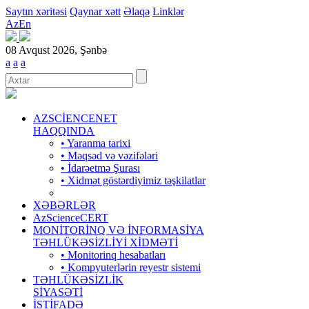
Saytın xəritəsi
Qaynar xətt
Əlaqə
Linklər
Az
En
08 Avqust 2026, Şənbə
a
a
a
AZSCİENCENET
HAQQINDA
• Yaranma tarixi
• Məqsəd və vəzifələri
• İdarəetmə Şurası
• Xidmət göstərdiyimiz təşkilatlar
XƏBƏRLƏR
AzScienceCERT
MONİTORİNQ VƏ İNFORMASİYA
TƏHLÜKƏSİZLİYİ XİDMƏTİ
• Monitorinq hesabatları
• Kompyuterlərin reyestr sistemi
TƏHLÜKƏSİZLİK
SİYASƏTİ
İSTİFADƏ