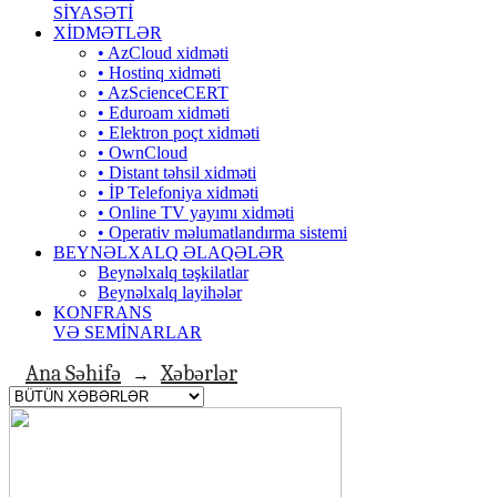
SİYASƏTİ
XİDMƏTLƏR
• AzCloud xidməti
• Hostinq xidməti
• AzScienceCERT
• Eduroam xidməti
• Elektron poçt xidməti
• OwnCloud
• Distant təhsil xidməti
• İP Telefoniya xidməti
• Оnline TV yayımı xidməti
• Operativ məlumatlandırma sistemi
BEYNƏLXALQ ƏLAQƏLƏR
Beynəlxalq təşkilatlar
Beynəlxalq layihələr
KONFRANS
VƏ SEMİNARLAR
Ana Səhifə
Xəbərlər
→