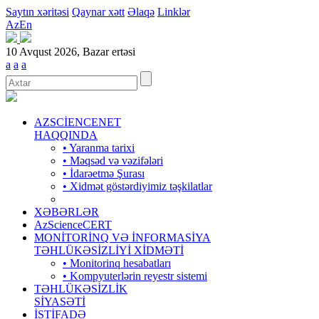
Saytın xəritəsi
Qaynar xətt
Əlaqə
Linklər
Az
En
10 Avqust 2026, Bazar ertəsi
a
a
a
AZSCİENCENET
HAQQINDA
• Yaranma tarixi
• Məqsəd və vəzifələri
• İdarəetmə Şurası
• Xidmət göstərdiyimiz təşkilatlar
XƏBƏRLƏR
AzScienceCERT
MONİTORİNQ VƏ İNFORMASİYA
TƏHLÜKƏSİZLİYİ XİDMƏTİ
• Monitorinq hesabatları
• Kompyuterlərin reyestr sistemi
TƏHLÜKƏSİZLİK
SİYASƏTİ
İSTİFADƏ