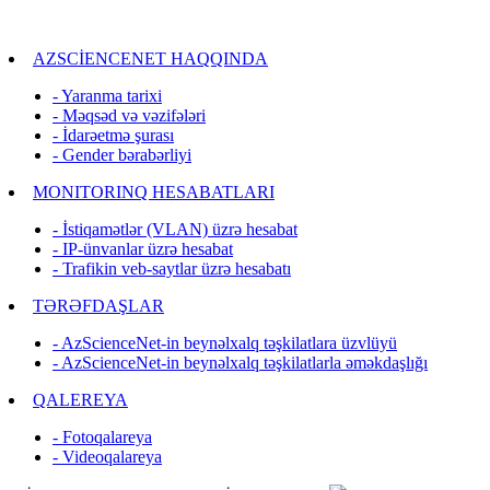
AZSCİENCENET HAQQINDA
- Yaranma tarixi
- Məqsəd və vəzifələri
- İdarəetmə şurası
- Gender bərabərliyi
MONITORINQ HESABATLARI
- İstiqamətlər (VLAN) üzrə hesabat
- IP-ünvanlar üzrə hesabat
- Trafikin veb-saytlar üzrə hesabatı
TƏRƏFDAŞLAR
- AzScienceNet-in beynəlxalq təşkilatlara üzvlüyü
- AzScienceNet-in beynəlxalq təşkilatlarla əməkdaşlığı
QALEREYA
- Fotoqalareya
- Videoqalareya