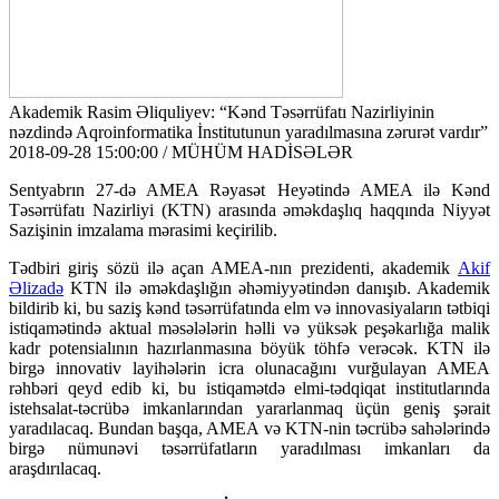
Akademik Rasim Əliquliyev: “Kənd Təsərrüfatı Nazirliyinin
nəzdində Aqroinformatika İnstitutunun yaradılmasına zərurət vardır”
2018-09-28 15:00:00 / MÜHÜM HADİSƏLƏR
Sentyabrın 27-də AMEA Rəyasət Heyətində AMEA ilə Kənd
Təsərrüfatı Nazirliyi (KTN) arasında əməkdaşlıq haqqında Niyyət
Sazişinin imzalama mərasimi keçirilib.
Tədbiri giriş sözü ilə açan AMEA-nın prezidenti, akademik
Akif
Əlizadə
KTN ilə əməkdaşlığın əhəmiyyətindən danışıb. Akademik
bildirib ki, bu saziş kənd təsərrüfatında elm və innovasiyaların tətbiqi
istiqamətində aktual məsələlərin həlli və yüksək peşəkarlığa malik
kadr potensialının hazırlanmasına böyük töhfə verəcək. KTN ilə
birgə innovativ layihələrin icra olunacağını vurğulayan AMEA
rəhbəri qeyd edib ki, bu istiqamətdə elmi-tədqiqat institutlarında
istehsalat-təcrübə imkanlarından yararlanmaq üçün geniş şərait
yaradılacaq. Bundan başqa, AMEA və KTN-nin təcrübə sahələrində
birgə nümunəvi təsərrüfatların yaradılması imkanları da
araşdırılacaq.