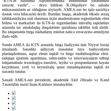
“KTN-in nəzdində Aqroinformatika İnstitutunun yaradılması
zərurəti vardır”, – deyə bildirən R.Əliquliyev bu sahədə
mütəxəssislərin az olduğunu söyləyib, AMEA-nın bu işdə nazirliyə
dəstək verə biləcəyini deyib. Bundan başqa, akademik ölkədə ərzaq
təhlükəsizliyinə nail olunması üçün akademiyanın regionlardakı elmi
bölmə və mərkəzləri ilə KTN-in regionlardakı müvafiq təşkilatları
arasında sıx əməkdaşlıq əlaqələrinin qurulması təklifini irəli sürüb.
Bu istiqamətdə birgə islahatların müsbət nəticə verəcəyinə əminliyini
ifadə edib.
Sonda AMEA ilə KTN arasında birgə fəaliyyətə dair Niyyət Sazişi
imzalanıb. Sənəddə aidiyyəti məsələlər üzrə fəaliyyətlərin
planlaşdırılması, aqrar elmin təşkili və birgə multidissiplinar elmi-
tədqiqat işlərinin aparılması, təlim-tədris və innovasiyaların tətbiqi
istiqamətində texnologiya transferi, layihə və proqramlarının həyata
keçirilməsi, yerli və beynəlxalq qrant müsabiqələrinin təşkili də
nəzərdə tutulur.
Sənədi AMEA-nın prezidenti, akademik Akif Əlizadə və Kənd
Təsərrüfatı naziri İnam Kərimov imzalayıblar.