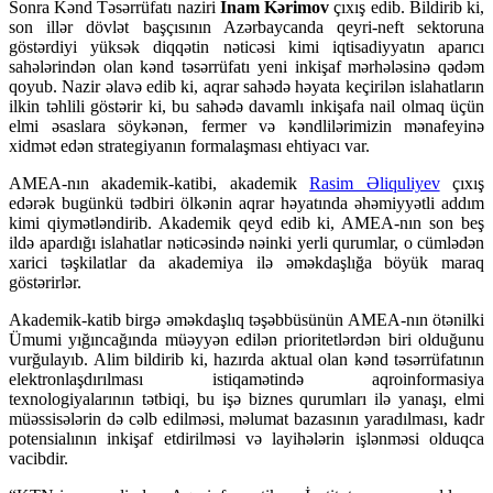
Sonra Kənd Təsərrüfatı naziri
İnam Kərimov
çıxış edib. Bildirib ki,
son illər dövlət başçısının Azərbaycanda qeyri-neft sektoruna
göstərdiyi yüksək diqqətin nəticəsi kimi iqtisadiyyatın aparıcı
sahələrindən olan kənd təsərrüfatı yeni inkişaf mərhələsinə qədəm
qoyub. Nazir əlavə edib ki, aqrar sahədə həyata keçirilən islahatların
ilkin təhlili göstərir ki, bu sahədə davamlı inkişafa nail olmaq üçün
elmi əsaslara söykənən, fermer və kəndlilərimizin mənafeyinə
xidmət edən strategiyanın formalaşması ehtiyacı var.
AMEA-nın akademik-katibi, akademik
Rasim Əliquliyev
çıxış
edərək bugünkü tədbiri ölkənin aqrar həyatında əhəmiyyətli addım
kimi qiymətləndirib. Akademik qeyd edib ki, AMEA-nın son beş
ildə apardığı islahatlar nəticəsində nəinki yerli qurumlar, o cümlədən
xarici təşkilatlar da akademiya ilə əməkdaşlığa böyük maraq
göstərirlər.
Akademik-katib birgə əməkdaşlıq təşəbbüsünün AMEA-nın ötənilki
Ümumi yığıncağında müəyyən edilən prioritetlərdən biri olduğunu
vurğulayıb. Alim bildirib ki, hazırda aktual olan kənd təsərrüfatının
elektronlaşdırılması istiqamətində aqroinformasiya
texnologiyalarının tətbiqi, bu işə biznes qurumları ilə yanaşı, elmi
müəssisələrin də cəlb edilməsi, məlumat bazasının yaradılması, kadr
potensialının inkişaf etdirilməsi və layihələrin işlənməsi olduqca
vacibdir.