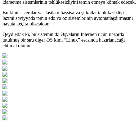
idarəetmə sistemlərinin təhlükəsizliyini təmin etməyə kömək edəcək.
Bu kimi sistemlər vasitəsilə müəssisə və şirkətlər təhlükəsizliyi
lazımi səviyyədə təmin edə və öz sistemlərinin avtomatlaşdırmasını
həyata keçirə biləcəklər.
Qeyd edək ki, bu sistemin də Əşyaların İnterneti üçün nəzərdə
tutulmuş bir sıra digər ƏS kimi “Linux” əsasında hazırlanacağı
ehtimal olunur.