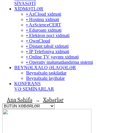
SİYASƏTİ
XİDMƏTLƏR
• AzCloud xidməti
• Hostinq xidməti
• AzScienceCERT
• Eduroam xidməti
• Elektron poçt xidməti
• OwnCloud
• Distant təhsil xidməti
• İP Telefoniya xidməti
• Оnline TV yayımı xidməti
• Operativ məlumatlandırma sistemi
BEYNƏLXALQ ƏLAQƏLƏR
Beynəlxalq təşkilatlar
Beynəlxalq layihələr
KONFRANS
VƏ SEMİNARLAR
Ana Səhifə
Xəbərlər
→