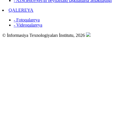
- AzScienceNet-in beynəlxalq təşkilatlarla əməkdaşlığı
QALEREYA
- Fotoqalareya
- Videoqalareya
© İnformasiya Texnologiyaları İnstitutu, 2026