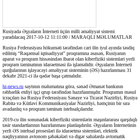
Rusiyada Əşyaların İnterneti üçün milli əməliyyat sistemi
yaradılacaq
2017-10-12 11:11:00 / MARAQLI MƏLUMATLAR
Rusiya Federasiyası hökuməti tərəfindən cari ilin iyul ayında təsdiq
edilmiş “Rəqəmsal iqtisadiyyat” proqramına əsasən, Rusiyanın
aparat və proqram hissəsindən ibarət olan kiberfiziki sistemləri yerli
proqram təminatının idarəetməsi ilə işləməlidir. Əşyaların İnterneti
qurğularının işləyəcəyi əməliyyat sisteminin (ƏS) hazırlanması 31
dekabr 2021-ci ilə qədər başa çatmalıdır.
hi-news.ru
saytının məlumatına görə, sənəd Əmanət bankının
rəhbərlik etdiyi işçi qrup tərəfindən hazırlanmışdır. Proqramın məsul
icraçıları isə Rusiya Federasiyası Sənaye və Ticarət Nazirliyi, Rusiya
Rabitə və Kütləvi Kommunikasiyalar Nazirliyi, həmçinin bir sıra
avadanlıq və proqram təminatı istehsalçılarıdır.
2019-cu ilin sonunadək kiberfiziki sistemlərin maşınlararası qarşılıqlı
təsir standartlarının hazırlanması planlaşdırılır. Əşyaların İnternetinin
yerli ƏS istehsal prosesləri ilə idarəetmə sistemləri, elektrik
nəqliyyatının avtonom şəbəkələri və digər sahələrdə avtomatik