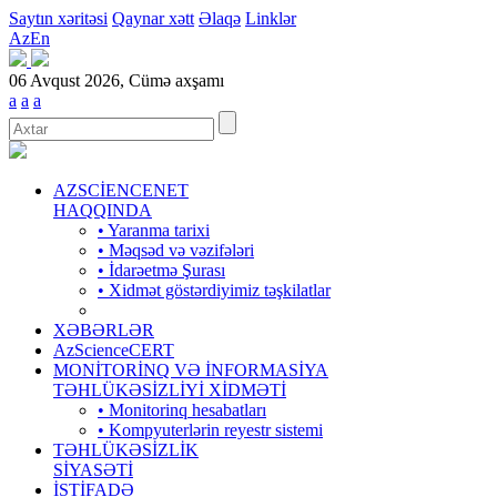
Saytın xəritəsi
Qaynar xətt
Əlaqə
Linklər
Az
En
06 Avqust 2026, Cümə axşamı
a
a
a
AZSCİENCENET
HAQQINDA
• Yaranma tarixi
• Məqsəd və vəzifələri
• İdarəetmə Şurası
• Xidmət göstərdiyimiz təşkilatlar
XƏBƏRLƏR
AzScienceCERT
MONİTORİNQ VƏ İNFORMASİYA
TƏHLÜKƏSİZLİYİ XİDMƏTİ
• Monitorinq hesabatları
• Kompyuterlərin reyestr sistemi
TƏHLÜKƏSİZLİK
SİYASƏTİ
İSTİFADƏ