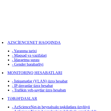
AZSCİENCENET HAQQINDA
- Yaranma tarixi
- Məqsəd və vəzifələri
- İdarəetmə şurası
- Gender bərabərliyi
MONITORINQ HESABATLARI
- İstiqamətlər (VLAN) üzrə hesabat
- IP-ünvanlar üzrə hesabat
- Trafikin veb-saytlar üzrə hesabatı
TƏRƏFDAŞLAR
- AzScienceNet-in beynəlxalq təşkilatlara üzvlüyü