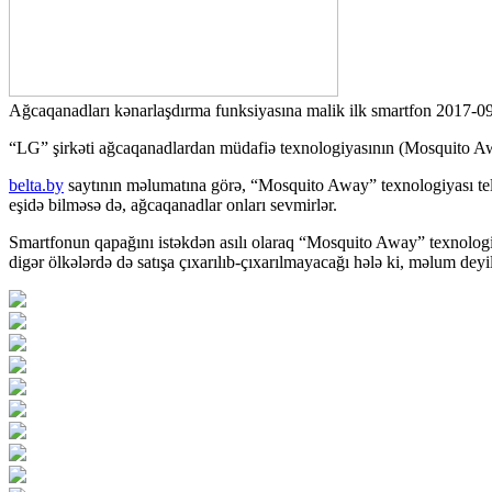
Ağcaqanadları kənarlaşdırma funksiyasına malik ilk smartfon
2017-
“LG” şirkəti ağcaqanadlardan müdafiə texnologiyasının (Mosquito Away)
belta.by
saytının məlumatına görə, “Mosquito Away” texnologiyası telef
eşidə bilməsə də, ağcaqanadlar onları sevmirlər.
Smartfonun qapağını istəkdən asılı olaraq “Mosquito Away” texnologiy
digər ölkələrdə də satışa çıxarılıb-çıxarılmayacağı hələ ki, məlum deyil