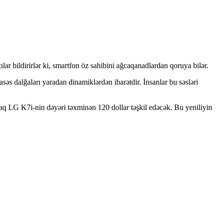
r bildirirlər ki, smartfon öz sahibini ağcaqanadlardan qoruya bilər.
s dalğaları yaradan dinamiklərdən ibarətdir. İnsanlar bu səsləri
aq LG K7i-nin dəyəri təxminən 120 dollar təşkil edəcək. Bu yeniliyin