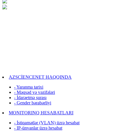
AZSCİENCENET HAQQINDA
- Yaranma tarixi
- Məqsəd və vəzifələri
- İdarəetmə şurası
- Gender bərabərliyi
MONITORINQ HESABATLARI
- İstiqamətlər (VLAN) üzrə hesabat
- IP-ünvanlar üzrə hesabat