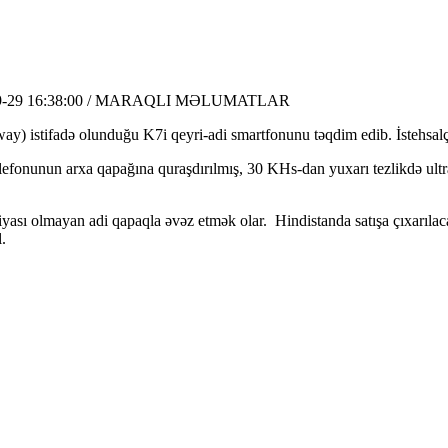
09-29 16:38:00 / MARAQLI MƏLUMATLAR
 istifadə olunduğu K7i qeyri-adi smartfonunu təqdim edib. İstehsalçıla
onunun arxa qapağına quraşdırılmış, 30 KHs-dan yuxarı tezlikdə ultrasə
ası olmayan adi qapaqla əvəz etmək olar. Hindistanda satışa çıxarılac
.