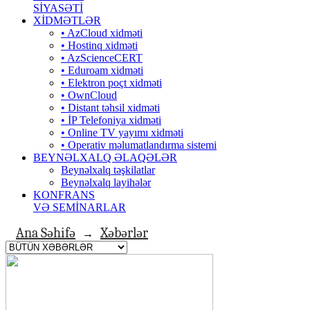
SİYASƏTİ
XİDMƏTLƏR
• AzCloud xidməti
• Hostinq xidməti
• AzScienceCERT
• Eduroam xidməti
• Elektron poçt xidməti
• OwnCloud
• Distant təhsil xidməti
• İP Telefoniya xidməti
• Оnline TV yayımı xidməti
• Operativ məlumatlandırma sistemi
BEYNƏLXALQ ƏLAQƏLƏR
Beynəlxalq təşkilatlar
Beynəlxalq layihələr
KONFRANS
VƏ SEMİNARLAR
Ana Səhifə
Xəbərlər
→