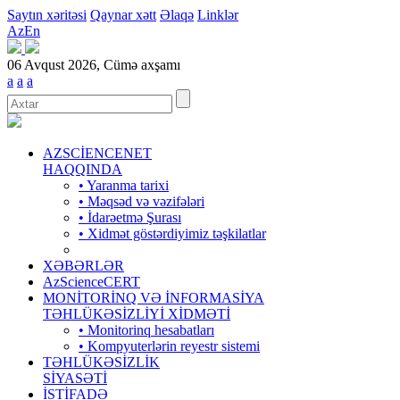
Saytın xəritəsi
Qaynar xətt
Əlaqə
Linklər
Az
En
06 Avqust 2026, Cümə axşamı
a
a
a
AZSCİENCENET
HAQQINDA
• Yaranma tarixi
• Məqsəd və vəzifələri
• İdarəetmə Şurası
• Xidmət göstərdiyimiz təşkilatlar
XƏBƏRLƏR
AzScienceCERT
MONİTORİNQ VƏ İNFORMASİYA
TƏHLÜKƏSİZLİYİ XİDMƏTİ
• Monitorinq hesabatları
• Kompyuterlərin reyestr sistemi
TƏHLÜKƏSİZLİK
SİYASƏTİ
İSTİFADƏ