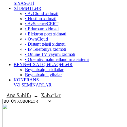
SİYASƏTİ
XİDMƏTLƏR
• AzCloud xidməti
• Hostinq xidməti
• AzScienceCERT
• Eduroam xidməti
• Elektron poçt xidməti
• OwnCloud
• Distant təhsil xidməti
• İP Telefoniya xidməti
• Оnline TV yayımı xidməti
• Operativ məlumatlandırma sistemi
BEYNƏLXALQ ƏLAQƏLƏR
Beynəlxalq təşkilatlar
Beynəlxalq layihələr
KONFRANS
VƏ SEMİNARLAR
Ana Səhifə
Xəbərlər
→