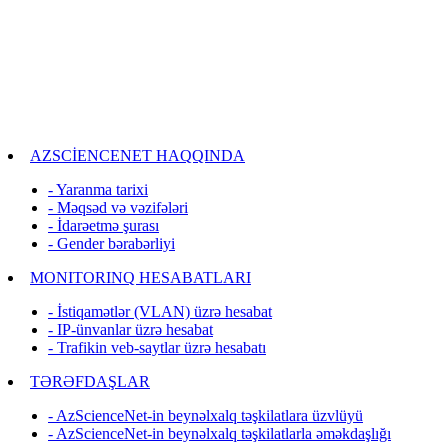
AZSCİENCENET HAQQINDA
- Yaranma tarixi
- Məqsəd və vəzifələri
- İdarəetmə şurası
- Gender bərabərliyi
MONITORINQ HESABATLARI
- İstiqamətlər (VLAN) üzrə hesabat
- IP-ünvanlar üzrə hesabat
- Trafikin veb-saytlar üzrə hesabatı
TƏRƏFDAŞLAR
- AzScienceNet-in beynəlxalq təşkilatlara üzvlüyü
- AzScienceNet-in beynəlxalq təşkilatlarla əməkdaşlığı