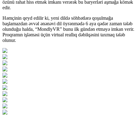
özünü rahat hiss etmək imkanı verərək bu baryerləri aşmağa kömək
edir.
Həmçinin qeyd edilir ki, yeni dildə söhbətlərə qoşulmağa
başlamazdan əvvəl ənənəvi dil öyrənmədə 6 aya qədər zaman tələb
olunduğu halda, “MondlyVR” bunu ilk gündən etməyə imkan verir.
Proqramın işləməsi üçün virtual reallıq dəbilqəsini taxmaq tələb
olunur.