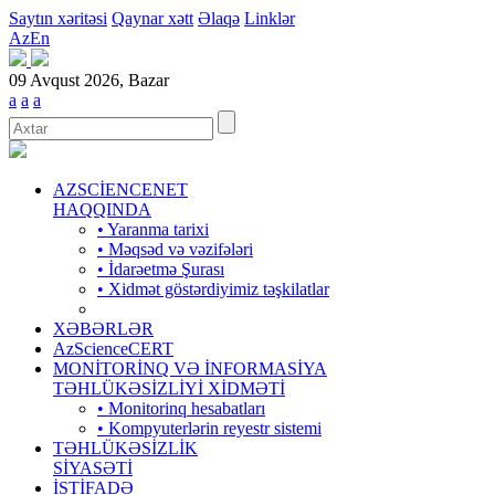
Saytın xəritəsi
Qaynar xətt
Əlaqə
Linklər
Az
En
09 Avqust 2026, Bazar
a
a
a
AZSCİENCENET
HAQQINDA
• Yaranma tarixi
• Məqsəd və vəzifələri
• İdarəetmə Şurası
• Xidmət göstərdiyimiz təşkilatlar
XƏBƏRLƏR
AzScienceCERT
MONİTORİNQ VƏ İNFORMASİYA
TƏHLÜKƏSİZLİYİ XİDMƏTİ
• Monitorinq hesabatları
• Kompyuterlərin reyestr sistemi
TƏHLÜKƏSİZLİK
SİYASƏTİ
İSTİFADƏ