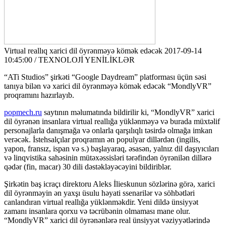
Virtual reallıq xarici dil öyrənməyə kömək edəcək
2017-09-14
10:45:00 / TEXNOLOJİ YENİLİKLƏR
“ATi Studios” şirkəti “Google Daydream” platforması üçün səsi
tanıya bilən və xarici dil öyrənməyə kömək edəcək “MondlyVR”
proqramını hazırlayıb.
popmech.ru
saytının məlumatında bildirilir ki, “MondlyVR” xarici
dil öyrənən insanlara virtual reallığa yüklənməyə və burada müxtəlif
personajlarla danışmağa və onlarla qarşılıqlı təsirdə olmağa imkan
verəcək. İstehsalçılar proqramın ən populyar dillərdən (ingilis,
yapon, fransız, ispan və s.) başlayaraq, əsasən, yalnız dil daşıyıcıları
və linqvistika sahəsinin mütəxəssisləri tərəfindən öyrənilən dillərə
qədər (fin, macar) 30 dili dəstəkləyəcəyini bildiriblər.
Şirkətin baş icraçı direktoru Aleks İlieskunun sözlərinə görə, xarici
dil öyrənməyin ən yaxşı üsulu həyati ssenarilər və söhbətləri
canlandıran virtual reallığa yüklənməkdir. Yeni dildə ünsiyyət
zamanı insanlara qorxu və təcrübənin olmaması mane olur.
“MondlyVR” xarici dil öyrənənlərə real ünsiyyət vəziyyətlərində