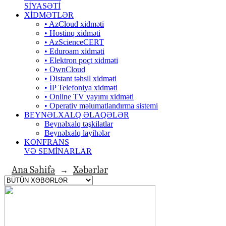
SİYASƏTİ
XİDMƏTLƏR
• AzCloud xidməti
• Hostinq xidməti
• AzScienceCERT
• Eduroam xidməti
• Elektron poçt xidməti
• OwnCloud
• Distant təhsil xidməti
• İP Telefoniya xidməti
• Оnline TV yayımı xidməti
• Operativ məlumatlandırma sistemi
BEYNƏLXALQ ƏLAQƏLƏR
Beynəlxalq təşkilatlar
Beynəlxalq layihələr
KONFRANS
VƏ SEMİNARLAR
Ana Səhifə
Xəbərlər
→