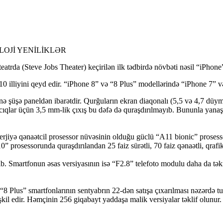
NOLOJİ YENİLİKLƏR
atrda (Steve Jobs Theater) keçirilən ilk tədbirdə növbəti nəsil “iPhone
n 10 illiyini qeyd edir. “iPhone 8” və “8 Plus” modellərində “iPhone 7” 
ə şüşə paneldən ibarətdir. Qurğuların ekran diaqonalı (5,5 və 4,7 düym
cıqlar üçün 3,5 mm-lik çıxış bu dəfə də quraşdırılmayıb. Bununla yanaş
enerjiyə qənaətcil prosessor nüvəsinin olduğu güclü “A11 bionic” prosessor
 prosessorunda quraşdırılandan 25 faiz sürətli, 70 faiz qənaətli, qrafika 
ib. Smartfonun əsas versiyasının isə “F2.8” telefoto modulu daha da təkm
 “8 Plus” smartfonlarının sentyabrın 22-dən satışa çıxarılması nəzərdə 
əşkil edir. Həmçinin 256 giqabayt yaddaşa malik versiyalar təklif olunur