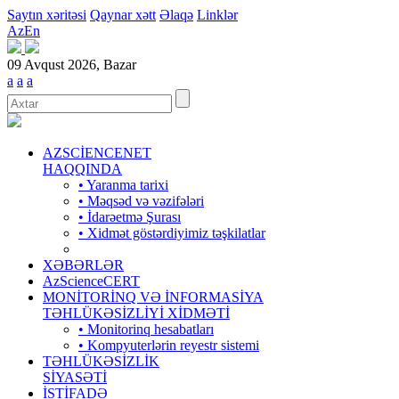
Saytın xəritəsi
Qaynar xətt
Əlaqə
Linklər
Az
En
09 Avqust 2026, Bazar
a
a
a
AZSCİENCENET
HAQQINDA
• Yaranma tarixi
• Məqsəd və vəzifələri
• İdarəetmə Şurası
• Xidmət göstərdiyimiz təşkilatlar
XƏBƏRLƏR
AzScienceCERT
MONİTORİNQ VƏ İNFORMASİYA
TƏHLÜKƏSİZLİYİ XİDMƏTİ
• Monitorinq hesabatları
• Kompyuterlərin reyestr sistemi
TƏHLÜKƏSİZLİK
SİYASƏTİ
İSTİFADƏ