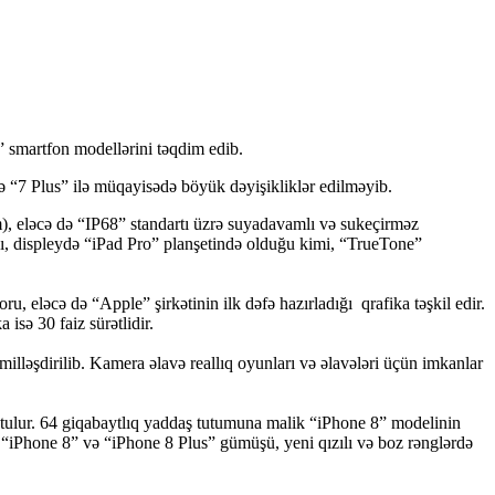
” smartfon modellərini təqdim edib.
və “7 Plus” ilə müqayisədə böyük dəyişikliklər edilməyib.
), eləcə də “IP68” standartı üzrə suyadavamlı və sukeçirməz
ı, displeydə “iPad Pro” planşetində olduğu kimi, “TrueTone”
u, eləcə də “Apple” şirkətinin ilk dəfə hazırladığı qrafika təşkil edir.
isə 30 faiz sürətlidir.
illəşdirilib. Kamera əlavə reallıq oyunları və əlavələri üçün imkanlar
tutulur. 64 giqabaytlıq yaddaş tutumuna malik “iPhone 8” modelinin
. “iPhone 8” və “iPhone 8 Plus” gümüşü, yeni qızılı və boz rənglərdə