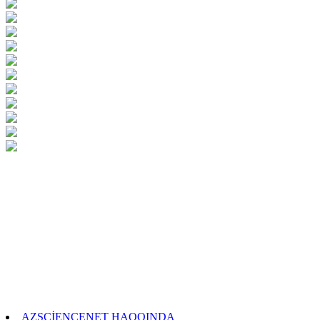
AZSCİENCENET HAQQINDA