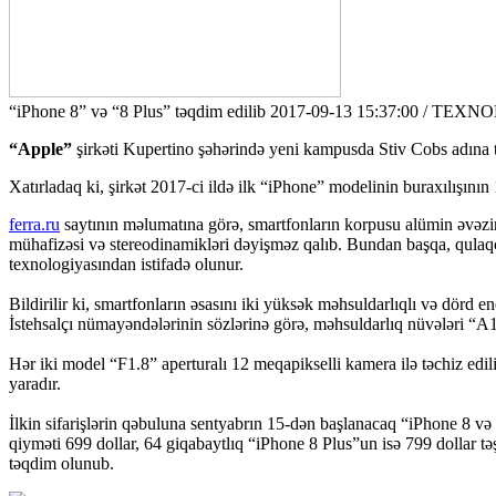
“iPhone 8” və “8 Plus” təqdim edilib
2017-09-13 15:37:00 / TEX
“Apple”
şirkəti Kupertino şəhərində yeni kampusda Stiv Cobs adına te
Xatırladaq ki, şirkət 2017-ci ildə ilk “iPhone” modelinin buraxılışını
ferra.ru
saytının məlumatına görə, smartfonların korpusu alümin əvəzin
mühafizəsi və stereodinamikləri dəyişməz qalıb. Bundan başqa, qulaq
texnologiyasından istifadə olunur.
Bildirilir ki, smartfonların əsasını iki yüksək məhsuldarlıqlı və dörd 
İstehsalçı nümayəndələrinin sözlərinə görə, məhsuldarlıq nüvələri “A10”
Hər iki model “F1.8” aperturalı 12 meqapikselli kamera ilə təchiz edil
yaradır.
İlkin sifarişlərin qəbuluna sentyabrın 15-dən başlanacaq “iPhone 8 və
qiyməti 699 dollar, 64 giqabaytlıq “iPhone 8 Plus”un isə 799 dollar t
təqdim olunub.