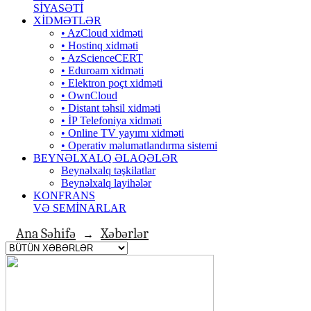
SİYASƏTİ
XİDMƏTLƏR
• AzCloud xidməti
• Hostinq xidməti
• AzScienceCERT
• Eduroam xidməti
• Elektron poçt xidməti
• OwnCloud
• Distant təhsil xidməti
• İP Telefoniya xidməti
• Оnline TV yayımı xidməti
• Operativ məlumatlandırma sistemi
BEYNƏLXALQ ƏLAQƏLƏR
Beynəlxalq təşkilatlar
Beynəlxalq layihələr
KONFRANS
VƏ SEMİNARLAR
Ana Səhifə
Xəbərlər
→