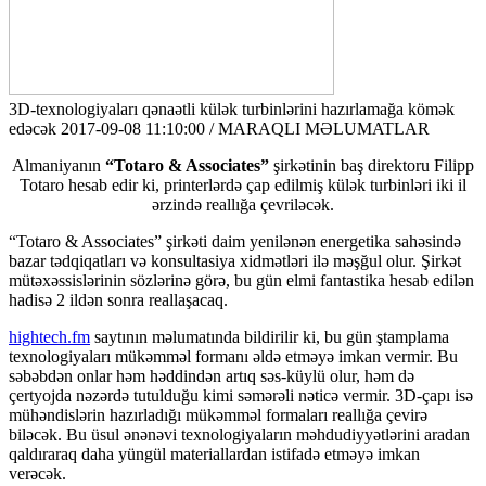
3D-texnologiyaları qənaətli külək turbinlərini hazırlamağa kömək
edəcək
2017-09-08 11:10:00 / MARAQLI MƏLUMATLAR
Almaniyanın
“Totaro & Associates”
şirkətinin baş direktoru Filipp
Totaro hesab edir ki, printerlərdə çap edilmiş külək turbinləri iki il
ərzində reallığa çevriləcək.
“Totaro & Associates” şirkəti daim yenilənən energetika sahəsində
bazar tədqiqatları və konsultasiya xidmətləri ilə məşğul olur. Şirkət
mütəxəssislərinin sözlərinə görə, bu gün elmi fantastika hesab edilən
hadisə 2 ildən sonra reallaşacaq.
hightech.fm
saytının məlumatında bildirilir ki, bu gün ştamplama
texnologiyaları mükəmməl formanı əldə etməyə imkan vermir. Bu
səbəbdən onlar həm həddindən artıq səs-küylü olur, həm də
çertyojda nəzərdə tutulduğu kimi səmərəli nəticə vermir. 3D-çapı isə
mühəndislərin hazırladığı mükəmməl formaları reallığa çevirə
biləcək. Bu üsul ənənəvi texnologiyaların məhdudiyyətlərini aradan
qaldıraraq daha yüngül materiallardan istifadə etməyə imkan
verəcək.