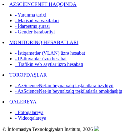
AZSCİENCENET HAQQINDA
- Yaranma tarixi
- Məqsəd və vəzifələri
- İdarəetmə şurası
- Gender bərabərliyi
MONITORINQ HESABATLARI
- İstiqamətlər (VLAN) üzrə hesabat
- IP-ünvanlar üzrə hesabat
- Trafikin veb-saytlar üzrə hesabatı
TƏRƏFDAŞLAR
- AzScienceNet-in beynəlxalq təşkilatlara üzvlüyü
- AzScienceNet-in beynəlxalq təşkilatlarla əməkdaşlığı
QALEREYA
- Fotoqalareya
- Videoqalareya
© İnformasiya Texnologiyaları İnstitutu, 2026