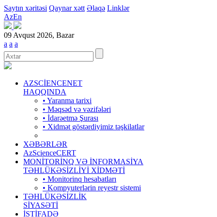
Saytın xəritəsi
Qaynar xətt
Əlaqə
Linklər
Az
En
09 Avqust 2026, Bazar
a
a
a
AZSCİENCENET
HAQQINDA
• Yaranma tarixi
• Məqsəd və vəzifələri
• İdarəetmə Şurası
• Xidmət göstərdiyimiz təşkilatlar
XƏBƏRLƏR
AzScienceCERT
MONİTORİNQ VƏ İNFORMASİYA
TƏHLÜKƏSİZLİYİ XİDMƏTİ
• Monitorinq hesabatları
• Kompyuterlərin reyestr sistemi
TƏHLÜKƏSİZLİK
SİYASƏTİ
İSTİFADƏ