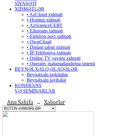
SİYASƏTİ
XİDMƏTLƏR
• AzCloud xidməti
• Hostinq xidməti
• AzScienceCERT
• Eduroam xidməti
• Elektron poçt xidməti
• OwnCloud
• Distant təhsil xidməti
• İP Telefoniya xidməti
• Оnline TV yayımı xidməti
• Operativ məlumatlandırma sistemi
BEYNƏLXALQ ƏLAQƏLƏR
Beynəlxalq təşkilatlar
Beynəlxalq layihələr
KONFRANS
VƏ SEMİNARLAR
Ana Səhifə
Xəbərlər
→