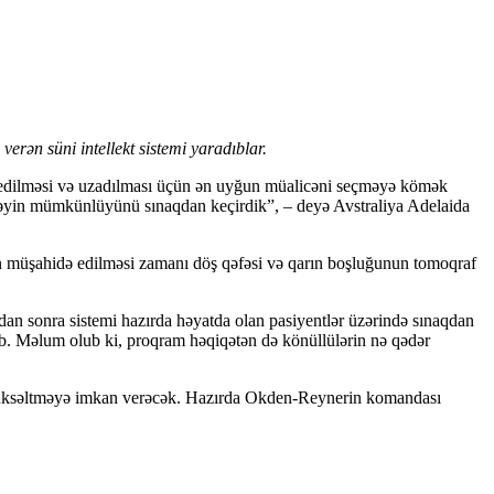
erən süni intellekt sistemi yaradıblar.
s edilməsi və uzadılması üçün ən uyğun müalicəni seçməyə kömək
etməyin mümkünlüyünü sınaqdan keçirdik”, – deyə Avstraliya Adelaida
n müşahidə edilməsi zamanı döş qəfəsi və qarın boşluğunun tomoqraf
qdan sonra sistemi hazırda həyatda olan pasiyentlər üzərində sınaqdan
lıb. Məlum olub ki, proqram həqiqətən də könüllülərin nə qədər
i yüksəltməyə imkan verəcək. Hazırda Okden-Reynerin komandası