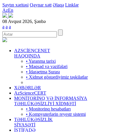
Saytın xəritəsi
Qaynar xətt
Əlaqə
Linklər
Az
En
08 Avqust 2026, Şənbə
a
a
a
AZSCİENCENET
HAQQINDA
• Yaranma tarixi
• Məqsəd və vəzifələri
• İdarəetmə Şurası
• Xidmət göstərdiyimiz təşkilatlar
XƏBƏRLƏR
AzScienceCERT
MONİTORİNQ VƏ İNFORMASİYA
TƏHLÜKƏSİZLİYİ XİDMƏTİ
• Monitorinq hesabatları
• Kompyuterlərin reyestr sistemi
TƏHLÜKƏSİZLİK
SİYASƏTİ
İSTİFADƏ