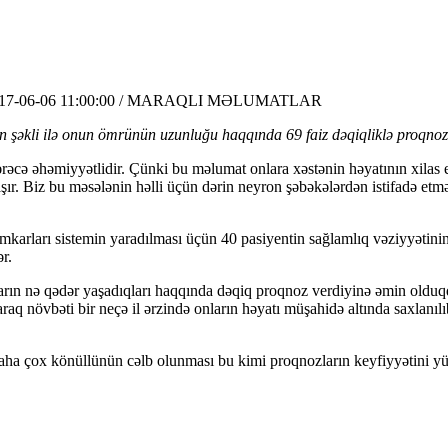
17-06-06 11:00:00 / MARAQLI MƏLUMATLAR
ın şəkli ilə onun ömrünün uzunluğu haqqında 69 faiz dəqiqliklə proqnoz v
ərəcə əhəmiyyətlidir. Çünki bu məlumat onlara xəstənin həyatının xila
aşır. Biz bu məsələnin həlli üçün dərin neyron şəbəkələrdən istifadə 
arları sistemin yaradılması üçün 40 pasiyentin sağlamlıq vəziyyətini
r.
onların nə qədər yaşadıqları haqqında dəqiq proqnoz verdiyinə əmin oldu
araq növbəti bir neçə il ərzində onların həyatı müşahidə altında saxlanı
ra daha çox könüllünün cəlb olunması bu kimi proqnozların keyfiyyətin