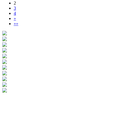
2
3
4
»
»»