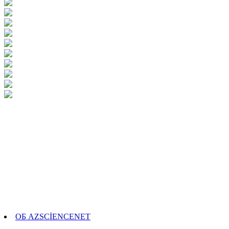
ОБ AZSCİENCENET