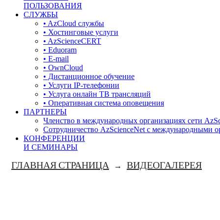
ПОЛЬЗОВАНИЯ
СЛУЖБЫ
• AzCloud службы
• Хостинговые услуги
• AzScienceCERT
• Eduoram
• E-mail
• OwnCloud
• Дистанционное обучение
• Услуги IP-телефонии
• Услуга онлайн ТВ трансляций
• Оперативная система оповещения
ПАРТНЕРЫ
Членство в международных организациях сети AzSc
Сотрудничество AzScienceNet с международными 
КОНФЕРЕНЦИИ
И СЕМИНАРЫ
ГЛАВНАЯ СТРАНИЦА
ВИДЕОГАЛЕРЕЯ
→