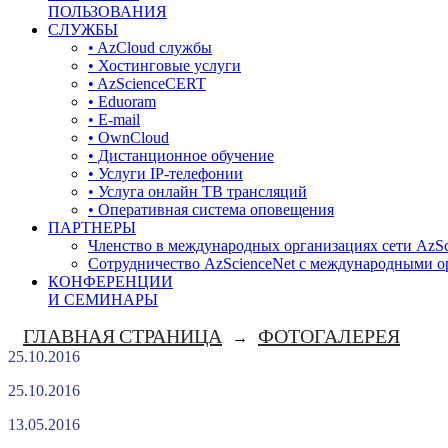
ПОЛЬЗОВАНИЯ
СЛУЖБЫ
• AzCloud службы
• Хостинговые услуги
• AzScienceCERT
• Eduoram
• E-mail
• OwnCloud
• Дистанционное обучение
• Услуги IP-телефонии
• Услуга онлайн ТВ трансляций
• Оперативная система оповещения
ПАРТНЕРЫ
Членство в международных организациях сети AzSc
Сотрудничество AzScienceNet с международными 
КОНФЕРЕНЦИИ
И СЕМИНАРЫ
ГЛАВНАЯ СТРАНИЦА
ФОТОГАЛЕРЕЯ
→
25.10.2016
25.10.2016
13.05.2016